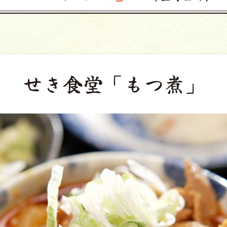
せき食堂
「もつ煮」