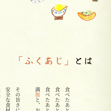
「ふくあじ」
とは
満
腹
と、お