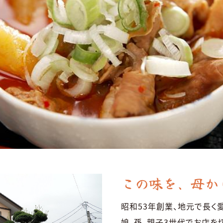
この味を、母か
昭和53年創業、地元で長く
娘、孫、親子3世代でお店を