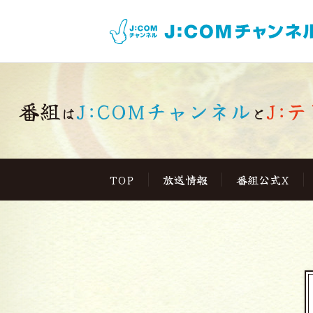
番組
J:COMチャンネル
J:テ
は
と
TOP
放送情報
番組公式X