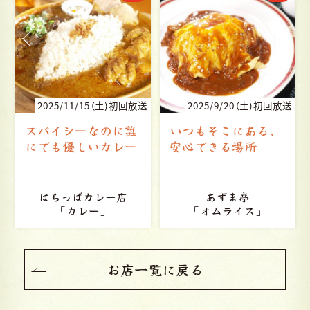
送
2025/9/20（土)初回放送
2025/9/15（月・祝)初回放送
いつもそこにある、
お客さんとお店の幸
安心できる場所
せな関係
あずま亭
カリー軒
「オムライス」
「ハンバーグ」
お店一覧に戻る