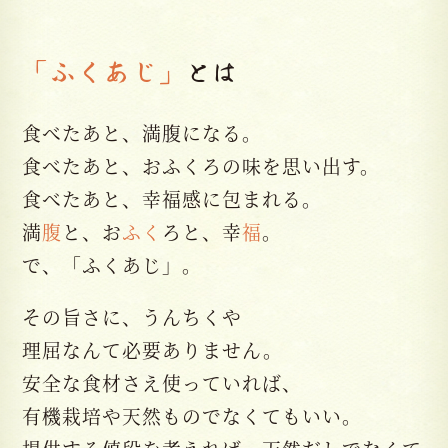
「ふくあじ」
とは
食べたあと、満腹になる。
食べたあと、おふくろの味を思い出す。
食べたあと、幸福感に包まれる。
満
腹
と、お
ふく
ろと、幸
福
。
で、「ふくあじ」。
その旨さに、うんちくや
理屈なんて必要ありません。
安全な食材さえ使っていれば、
有機栽培や天然ものでなくてもいい。