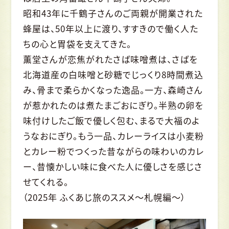
昭和43年に千鶴子さんのご両親が開業された
蜂屋は、50年以上に渡り、すすきので働く人た
ちの心と胃袋を支えてきた。
薫堂さんが恋焦がれたさば味噌煮は、さばを
北海道産の白味噌と砂糖でじっくり8時間煮込
み、骨まで柔らかくなった逸品。一方、森崎さん
が惹かれたのは煮たまごおにぎり。半熟の卵を
味付けしたご飯で優しく包む、まるで大福のよ
うなおにぎり。もう一品、カレーライスは小麦粉
とカレー粉でつくった昔ながらの味わいのカレ
ー、昔懐かしい味に食べた人に優しさを感じさ
せてくれる。
（2025年 ふくあじ旅のススメ〜札幌編〜）