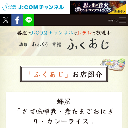
Tweet
Facebook
menu
番組
J:COMチャンネル
J:テレ
放送中
は
と
で
「ふくあじ」
お店紹介
蜂屋
「さば味噌煮・煮たまごおにぎ
り・カレーライス」