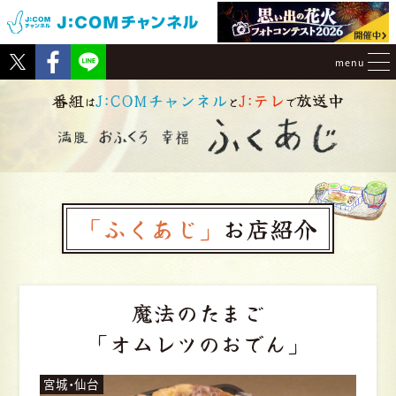
Tweet
Facebook
menu
番組
J:COMチャンネル
J:テレ
放送中
は
と
で
「ふくあじ」
お店紹介
魔法のたまご
「オムレツのおでん」
宮城・仙台