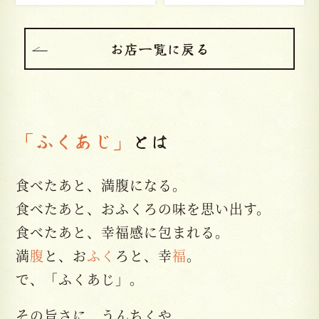
お店一覧に戻る
「ふくあじ」
とは
食べたあと、満腹になる。
食べたあと、おふくろの味を思い出す。
食べたあと、幸福感に包まれる。
満
腹
と、お
ふく
ろと、幸
福
。
で、「ふくあじ」。
その旨さに、うんちくや