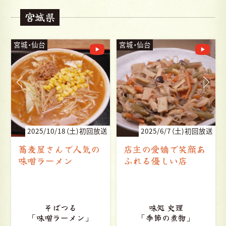
宮城県
宮城・仙台
宮城・仙台
送
2025/6/7（土)初回放送
2024/10/19（土）初回放送
店主の愛嬌で笑顔あ
みんなで作る しあわ
ふれる優しい店
せの場所
おにぎり茶屋 ちかちゃ
味処 史理
ん
「季節の煮物」
「おにぎり」