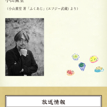
（小山薫堂 著「ふくあじ」(エフジー武蔵) より）
放送情報