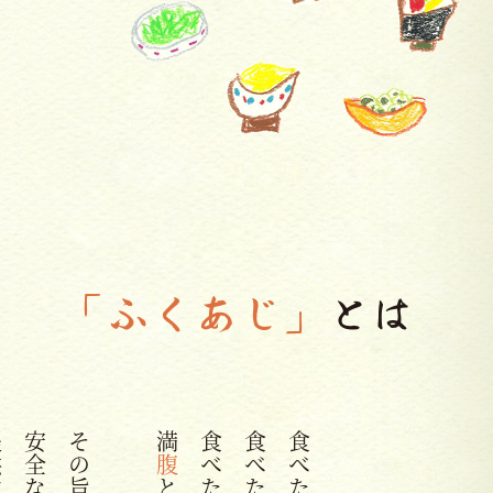
「ふくあじ」
とは
満
腹