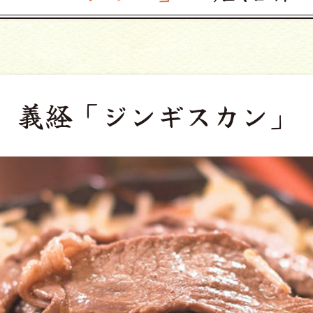
義経
「ジンギスカン」