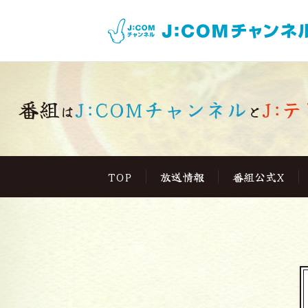
番組
J:COMチャンネル
J:テ
は
と
TOP
放送情報
番組公式X