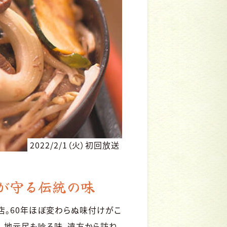
2022/2/1（火）初回放送
が守る伝統の味
店。60年ほぼ変わらぬ味付けがこ
、地元民も唸る味。遠方から訪ね