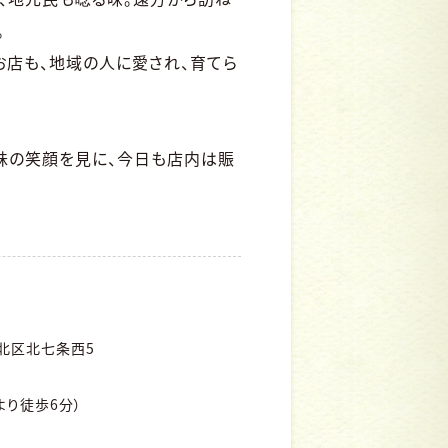
。
お店も、地域の人に愛され、育てら
妹の笑顔を見に、今日も店内は賑
北区北七条西5
」より徒歩6分）