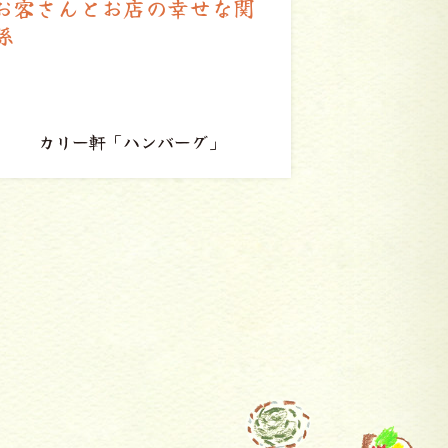
地元の食材と観光資源を多
いのちへ
くの人に知ってもらいたい
さを感じ
ア
藻岩山だんご
「黒豚のソ
「一寸豆腐白玉（きな粉）」
キー