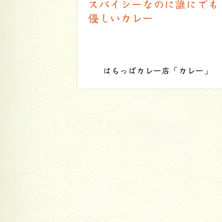
誰にでも
いつもそこにある、安心で
きる場所
「カレー」
あずま亭
「オムライス」