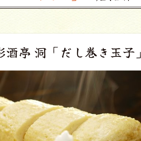
彩酒亭 洞
「だし巻き玉子