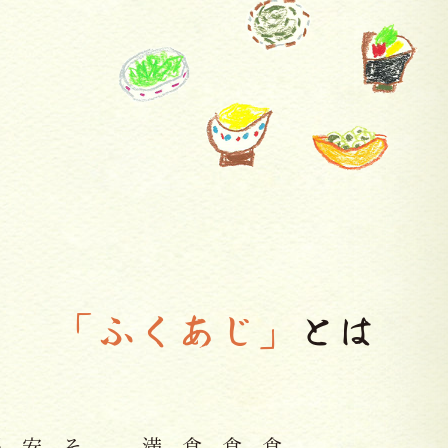
「ふくあじ」
とは
満