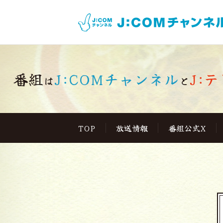
番組
J:COMチャンネル
J:テ
は
と
TOP
放送情報
番組公式X