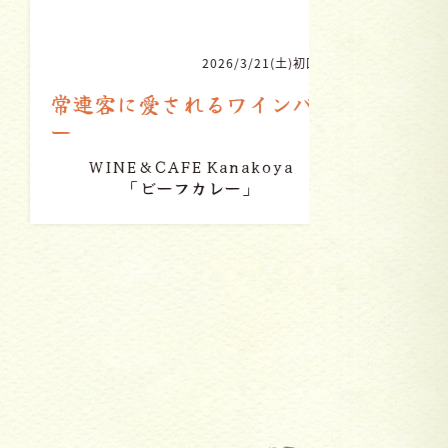
2026/3/21(土)初回放送
常連客に愛されるワインバ
家族で作
ー
WINE&CAFE Kanakoya
「ビーフカレー」
台湾家庭料