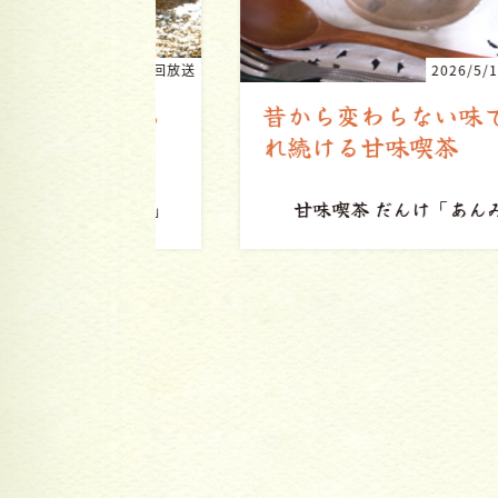
26/6/20(土)初回放送
2026/5/16(土)初
ふわとろ
昔から変わらない味で愛さ
れ続ける甘味喫茶
「ねぎ焼き」
甘味喫茶 だんけ
「あんみつ」