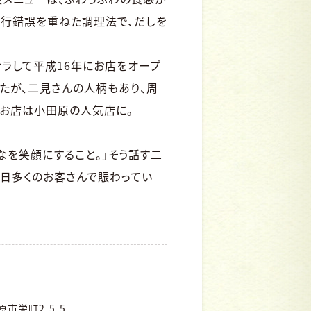
試行錯誤を重ねた調理法で、だしを
ラして平成16年にお店をオープ
たが、二見さんの人柄もあり、周
かお店は小田原の人気店に。
なを笑顔にすること。」そう話す二
日多くのお客さんで賑わってい
市栄町2-5-5