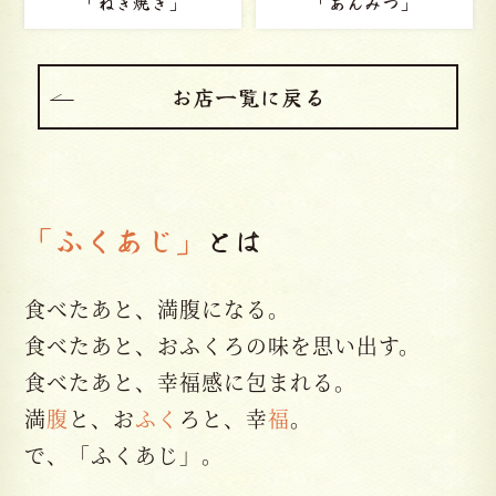
「あんみつ」
「かつ丼」
お店一覧に戻る
「ふくあじ」
とは
食べたあと、満腹になる。
食べたあと、おふくろの味を思い出す。
食べたあと、幸福感に包まれる。
満
腹
と、お
ふく
ろと、幸
福
。
で、「ふくあじ」。