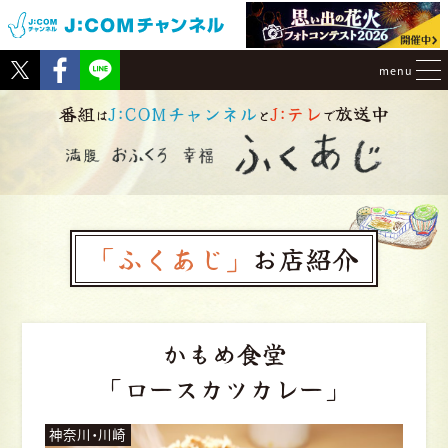
Tweet
Facebook
menu
番組
J:COMチャンネル
J:テレ
放送中
は
と
で
「ふくあじ」
お店紹介
かもめ食堂
「ロースカツカレー」
神奈川・川崎