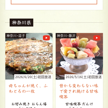
神奈川県
神奈川・藤沢
神奈川・横須賀
送
2026/5/16(土)初回放送
2026/5/2(土)初回放送
昔から変わらない味
百年近く愛され続け
で愛され続ける甘味
る思いやりの味
喫茶
甘味喫茶 だんけ
上町立花（立花食堂）