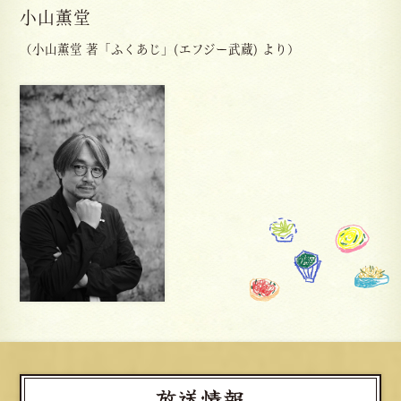
小山薫堂
（小山薫堂 著「ふくあじ」(エフジー武蔵) より）
放送情報