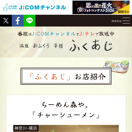
Tweet
Facebook
menu
番組
J:COMチャンネル
J:テレ
放送中
は
と
で
「ふくあじ」
お店紹介
らーめん森や。
「チャーシューメン」
神奈川・横浜