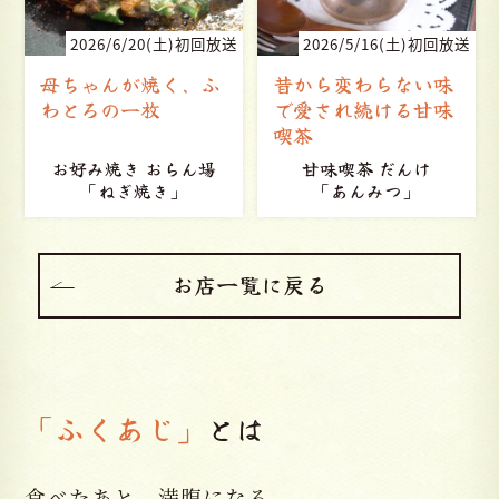
送
2026/5/16(土)初回放送
2026/5/2(土)初回放送
昔から変わらない味
百年近く愛され続け
で愛され続ける甘味
る思いやりの味
喫茶
甘味喫茶 だんけ
上町立花（立花食堂）
「あんみつ」
「かつ丼」
お店一覧に戻る
「ふくあじ」
とは
食べたあと、満腹になる。