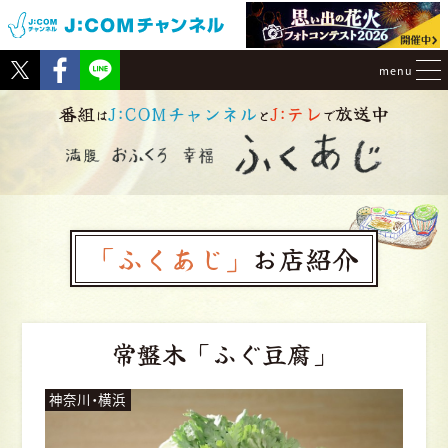
Tweet
Facebook
menu
番組
J:COMチャンネル
J:テレ
放送中
は
と
で
「ふくあじ」
お店紹介
常盤木
「ふぐ豆腐」
神奈川・横浜