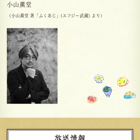
小山薫堂
（小山薫堂 著「ふくあじ」(エフジー武蔵) より）
放送情報