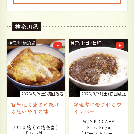
神奈川県
神奈川・横須賀
神奈川・日ノ出町
送
2026/5/2(土)初回放送
2026/3/21(土)初回放送
百年近く愛され続け
常連客に愛されるワ
る思いやりの味
インバー
WINE&CAFE
上町立花（立花食堂）
Kanakoya
「かつ丼」
「ビーフカレー」