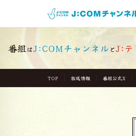
番組
J:COMチャンネル
J:テ
は
と
TOP
放送情報
番組公式X