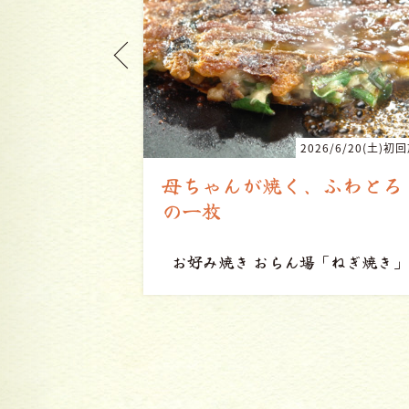
26/6/20(土)初回放送
2026/5/16(土)初
ふわとろ
昔から変わらない味で愛さ
れ続ける甘味喫茶
「ねぎ焼き」
甘味喫茶 だんけ
「あんみつ」