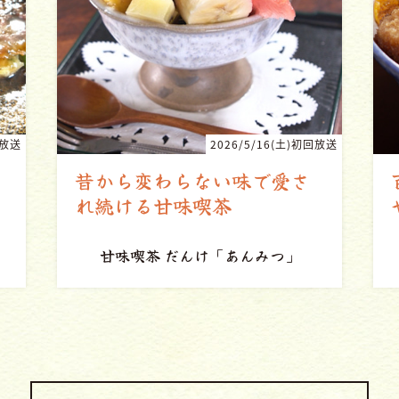
回放送
2026/5/2(土)初回放送
百年近く愛され続ける思い
やりの味
上町立花（立花食堂）
「かつ丼」