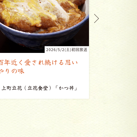
2026/3/21(土)初回放送
常連客に愛されるワインバ
家族で作
ー
WINE&CAFE Kanakoya
「ビーフカレー」
台湾家庭料