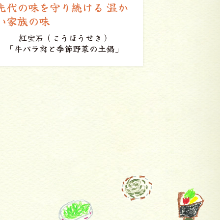
楽しい会話でまた来たくな
明日も会
る
笑顔
ふさ鮨
「海鮮丼」
来々