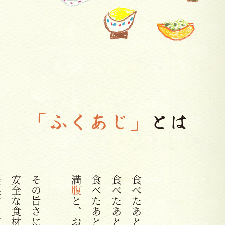
「ふくあじ」
とは
満
腹
と、お