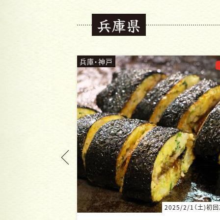
兵庫県
兵庫・神戸
25/2/1（土)初回放送
2024/11/16（土）初