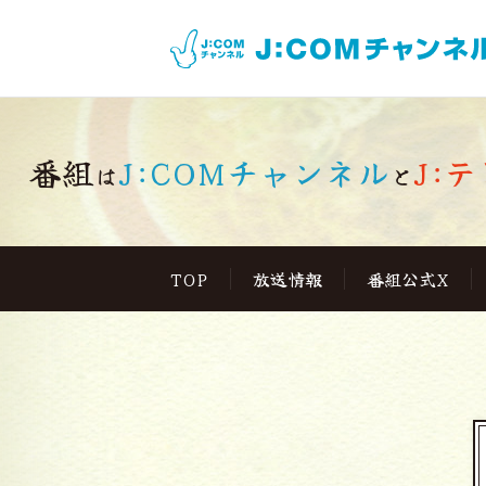
番組
J:COMチャンネル
J:テ
は
と
TOP
放送情報
番組公式X