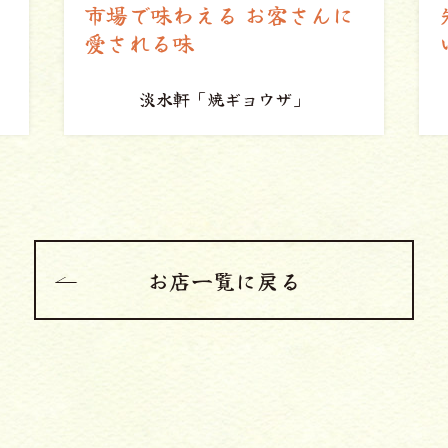
先代の味を守り続ける 温か
い家族の味
紅宝石（こうほうせき）
「牛バラ肉と季節野菜の土鍋」
お店一覧に戻る