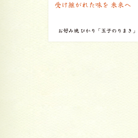
 未来へ
市場で味わえる お客さんに
愛される味
子のりまき」
淡水軒
「焼ギョウザ」