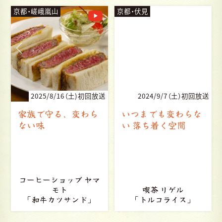
京都・嵯峨嵐山
京都・伏見
送
2025/8/16（土)初回放送
2024/9/7（土）初回放送
家族で守る、変わら
いつまでも変わらな
ない味
い 落ち着く空間
コーヒーショップ ヤマ
モト
喫茶 リゲル
「和牛カツサンド」
「トルコライス」