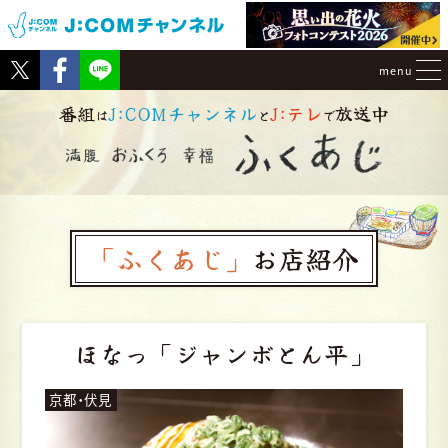
Tweet
Facebook
menu
番組
J:COMチャンネル
J:テレ
放送中
は
と
で
「ふくあじ」
お店紹介
ほなっ
「ジャンボとん平」
京都・伏見