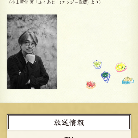
（小山薫堂 著「ふくあじ」(エフジー武蔵) より）
放送情報