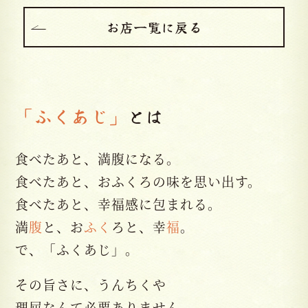
お店一覧に戻る
「ふくあじ」
とは
食べたあと、満腹になる。
食べたあと、おふくろの味を思い出す。
食べたあと、幸福感に包まれる。
満
腹
と、お
ふく
ろと、幸
福
。
で、「ふくあじ」。
その旨さに、うんちくや
理屈なんて必要ありません。