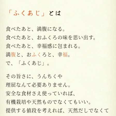
「ふくあじ」
とは
食べたあと、満腹になる。
食べたあと、おふくろの味を思い出す。
食べたあと、幸福感に包まれる。
満
腹
と、お
ふく
ろと、幸
福
。
で、「ふくあじ」。
その旨さに、うんちくや
理屈なんて必要ありません。
安全な食材さえ使っていれば、
有機栽培や天然ものでなくてもいい。
提供する値段を考えれば、天然だしでなくて