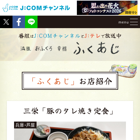
Tweet
Facebook
menu
番組
J:COMチャンネル
J:テレ
放送中
は
と
で
「ふくあじ」
お店紹介
三栄
「豚のタレ焼き定食」
兵庫・芦屋