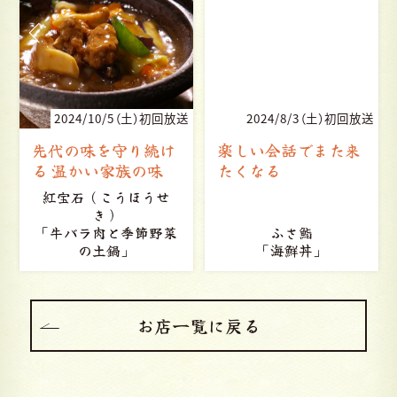
送
2024/10/5（土）初回放送
2024/8/3（土）初回放送
先代の味を守り続け
楽しい会話でまた来
る 温かい家族の味
たくなる
紅宝石（こうほうせ
き）
「牛バラ肉と季節野菜
ふさ鮨
の土鍋」
「海鮮丼」
お店一覧に戻る