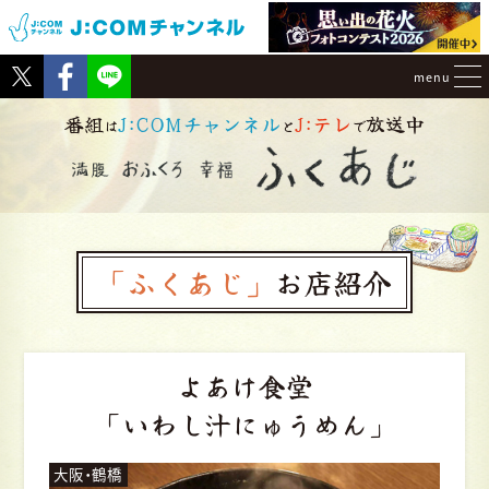
Tweet
Facebook
menu
番組
J:COMチャンネル
J:テレ
放送中
は
と
で
「ふくあじ」
お店紹介
よあけ食堂
「いわし汁にゅうめん」
大阪・鶴橋