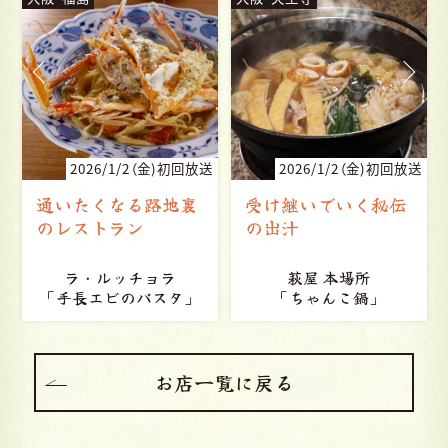
送
2026/1/2（金)初回放送
2026/1/2（金)初回放送
受け継いでいく秘伝
親から娘に受け継が
の出汁
れる温かな場所
よあけ食堂
萩屋 本場所
「いわし汁にゅうめ
「ちゃんこ鍋」
ん、オムライス」
お店一覧に戻る