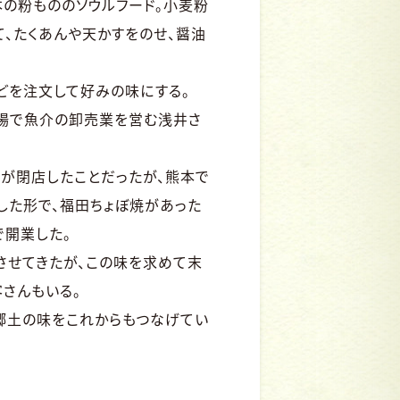
の粉もののソウルフード。小麦粉
、たくあんや天かすをのせ、醤油
どを注文して好みの味にする。
場で魚介の卸売業を営む浅井さ
が閉店したことだったが、熊本で
した形で、福田ちょぼ焼があった
で開業した。
させてきたが、この味を求めて末
さんもいる。
郷土の味をこれからもつなげてい