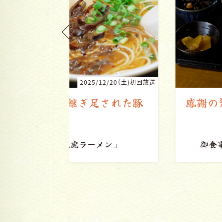
/12/20（土)初回放送
2025/1/4（土)初
足された豚
感謝の気持ちをもって
メン」
御食事処なかむら
「だご汁」