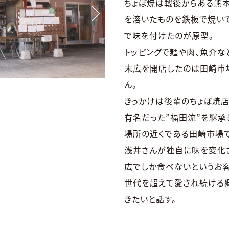
ちょぼ焼は戦後からある熊本
を溶いたものを鉄板で焼いて
で味を付けたのが原型。
トッピングで麺や肉、魚介な
末広を開店したのは田崎市
ん。
きっかけは後輩のちょぼ焼店
有名だった”福田流”を継承
場所の近くである田崎市場
浅井さんが独自に味を変化
広でしか食べないというお客
世代を超えて愛され続ける
きたいと話す。