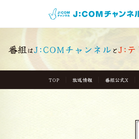
番組
J:COMチャンネル
J:テ
は
と
TOP
放送情報
番組公式X