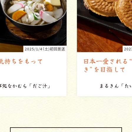
回放送
2023/10/21（土）初回放送
日本一愛される“たい焼
き”を目指して
まるきん
「たい焼き」