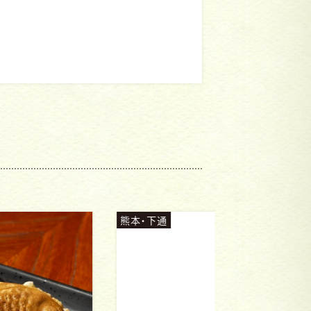
本・下通
熊本・嘉島