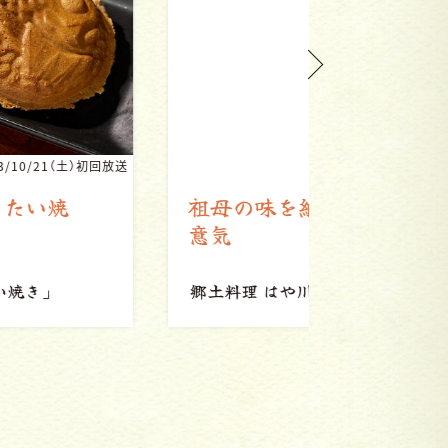
2023/9/16（土）初回放送
祖母の味を継ぐ 料理人の心
全国のラ
意気
れ
郷土料理 はや川
「茄子のからし漬」
ら〜めん陽