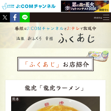
Tweet
Facebook
menu
番組
J:COMチャンネル
J:テレ
放送中
は
と
で
「ふくあじ」
お店紹介
龍虎
「龍虎ラーメン」
熊本