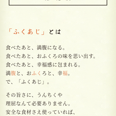
「ふくあじ」
とは
食べたあと、満腹になる。
食べたあと、おふくろの味を思い出す。
食べたあと、幸福感に包まれる。
満
腹
と、お
ふく
ろと、幸
福
。
で、「ふくあじ」。
その旨さに、うんちくや
理屈なんて必要ありません。
安全な食材さえ使っていれば、