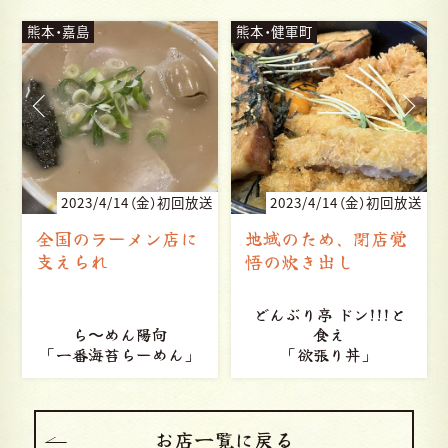
熊本・健軍町
熊本・益城
放送
2023/4/14（金）初回放送
2023/4/14（金）初回放送
地域のため、閉店覚
熊本地震、復興のシ
悟の炊き出し
ンボル
どんぶり亭 ドン!!!と
食え
岡本商店
」
「欲張り丼」
「益城プリン」
お店一覧に戻る