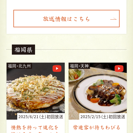
放送情報はこちら
福岡県
福岡・北九州
福岡・天神
送
2025/6/21（土)初回放送
2025/2/15（土)初回放送
情熱を持って進化を
常連客が待ちわびる