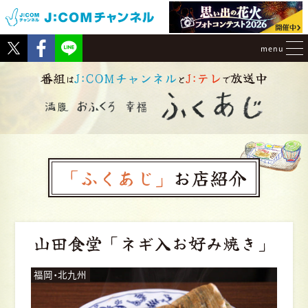
Tweet
Facebook
menu
番組
J:COMチャンネル
J:テレ
放送中
は
と
で
「ふくあじ」
お店紹介
山田食堂
「ネギ入お好み焼き」
福岡・北九州