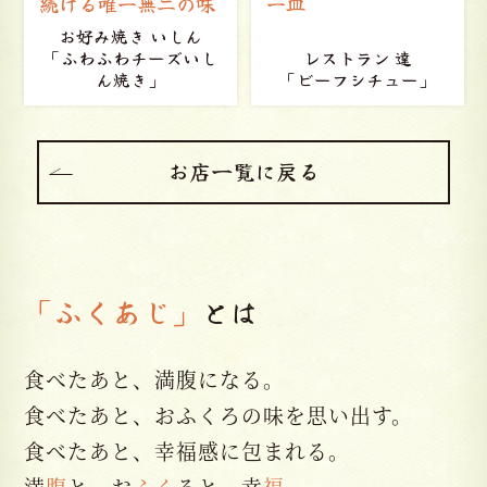
続ける唯一無二の味
一皿
お好み焼き いしん
「ふわふわチーズいし
レストラン 達
ん焼き」
「ビーフシチュー」
お店一覧に戻る
「ふくあじ」
とは
食べたあと、満腹になる。
食べたあと、おふくろの味を思い出す。
食べたあと、幸福感に包まれる。
満
腹
と、お
ふく
ろと、幸
福
。