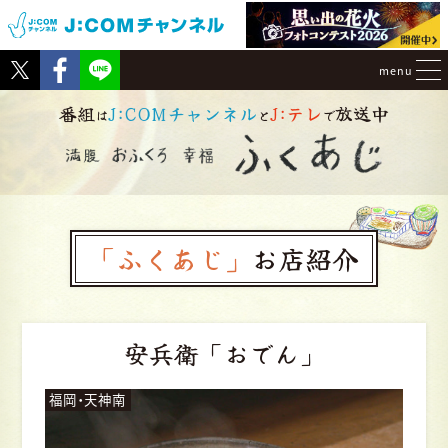
Tweet
Facebook
menu
番組
J:COMチャンネル
J:テレ
放送中
は
と
で
「ふくあじ」
お店紹介
安兵衛
「おでん」
福岡・天神南