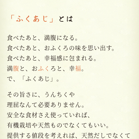
「ふくあじ」
とは
食べたあと、満腹になる。
食べたあと、おふくろの味を思い出す。
食べたあと、幸福感に包まれる。
満
腹
と、お
ふく
ろと、幸
福
。
で、「ふくあじ」。
その旨さに、うんちくや
理屈なんて必要ありません。
安全な食材さえ使っていれば、
有機栽培や天然ものでなくてもいい。
提供する値段を考えれば、天然だしでなくて