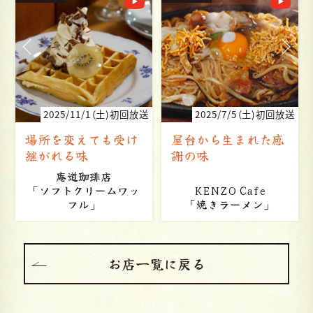
送
2025/7/5（土)初回放送
2025/6/21（土)初回放送
屋台から生まれた感
情熱を持って進化を
謝の味
続ける唯一無二の味
お好み焼き いしん
KENZO Cafe
「ふわふわチーズいし
「焼きラーメン」
ん焼き」
お店一覧に戻る