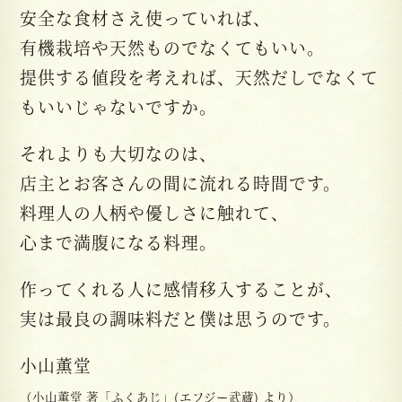
安全な食材さえ使っていれば、
有機栽培や天然ものでなくてもいい。
提供する値段を考えれば、天然だしでなくて
もいいじゃないですか。
それよりも大切なのは、
店主とお客さんの間に流れる時間です。
料理人の人柄や優しさに触れて、
心まで満腹になる料理。
作ってくれる人に感情移入することが、
実は最良の調味料だと僕は思うのです。
小山薫堂
（小山薫堂 著「ふくあじ」(エフジー武蔵) より）