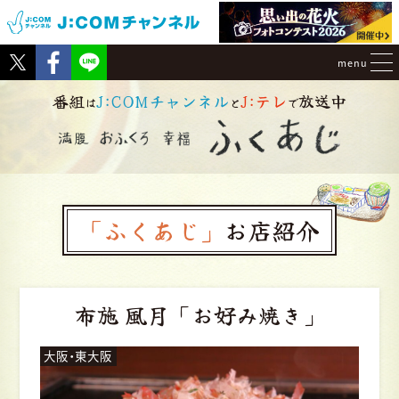
Tweet
Facebook
menu
番組
J:COMチャンネル
J:テレ
放送中
は
と
で
「ふくあじ」
お店紹介
布施 風月
「お好み焼き」
大阪・東大阪