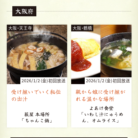
大阪府
大阪・鶴橋
大阪・河内長野
送
2026/1/2（金)初回放送
2025/9/20（土)初回放送
親から娘に受け継が
父から娘へ 受け継
れる温かな場所
がれる味と人情
よあけ食堂
「いわし汁にゅうめ
麺坊 蕎麦博
ん、オムライス」
「天ざる」