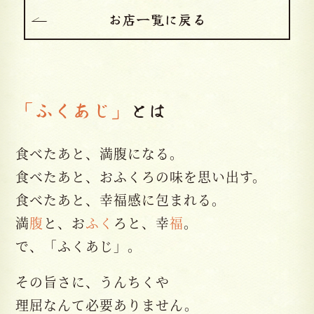
お店一覧に戻る
「ふくあじ」
とは
食べたあと、満腹になる。
食べたあと、おふくろの味を思い出す。
食べたあと、幸福感に包まれる。
満
腹
と、お
ふく
ろと、幸
福
。
で、「ふくあじ」。
その旨さに、うんちくや
理屈なんて必要ありません。