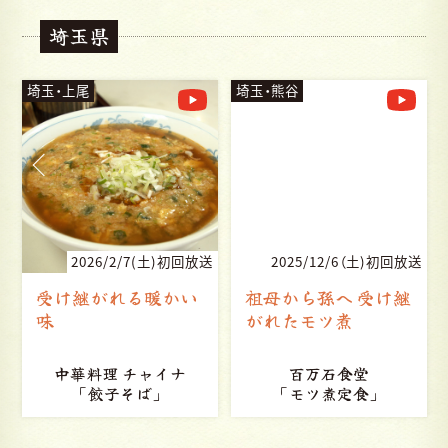
埼玉県
埼玉・上尾
埼玉・熊谷
送
2026/2/7(土)初回放送
2025/12/6（土)初回放送
受け継がれる暖かい
祖母から孫へ 受け継
味
がれたモツ煮
中華料理 チャイナ
百万石食堂
「餃子そば」
「モツ煮定食」