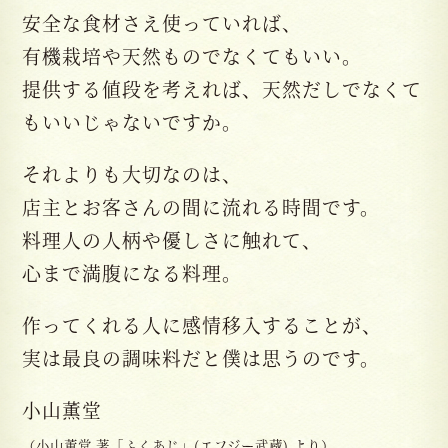
安全な食材さえ使っていれば、
有機栽培や天然ものでなくてもいい。
提供する値段を考えれば、天然だしでなくて
もいいじゃないですか。
それよりも大切なのは、
店主とお客さんの間に流れる時間です。
料理人の人柄や優しさに触れて、
心まで満腹になる料理。
作ってくれる人に感情移入することが、
実は最良の調味料だと僕は思うのです。
小山薫堂
（小山薫堂 著「ふくあじ」(エフジー武蔵) より）