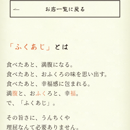
お店一覧に戻る
「ふくあじ」
とは
食べたあと、満腹になる。
食べたあと、おふくろの味を思い出す。
食べたあと、幸福感に包まれる。
満
腹
と、お
ふく
ろと、幸
福
。
で、「ふくあじ」。
その旨さに、うんちくや
理屈なんて必要ありません。