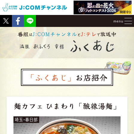
Tweet
Facebook
menu
番組
J:COMチャンネル
J:テレ
放送中
は
と
で
「ふくあじ」
お店紹介
麺カフェ ひまわり
「酸辣湯麺」
埼玉・春日部