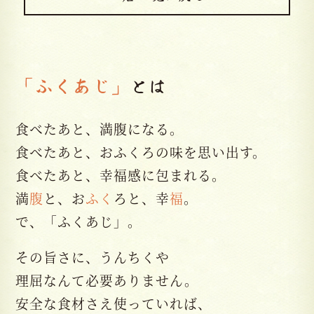
「ふくあじ」
とは
食べたあと、満腹になる。
食べたあと、おふくろの味を思い出す。
食べたあと、幸福感に包まれる。
満
腹
と、お
ふく
ろと、幸
福
。
で、「ふくあじ」。
その旨さに、うんちくや
理屈なんて必要ありません。
安全な食材さえ使っていれば、