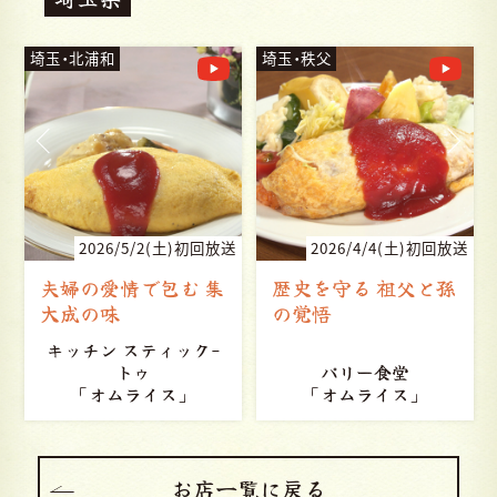
埼玉・北浦和
埼玉・秩父
送
2026/5/2(土)初回放送
2026/4/4(土)初回放送
夫婦の愛情で包む 集
歴史を守る 祖父と孫
大成の味
の覚悟
キッチン スティック-
トゥ
パリー食堂
「オムライス」
「オムライス」
お店一覧に戻る