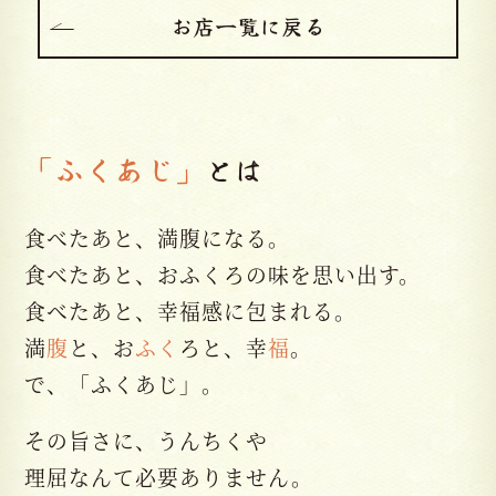
お店一覧に戻る
「ふくあじ」
とは
食べたあと、満腹になる。
食べたあと、おふくろの味を思い出す。
食べたあと、幸福感に包まれる。
満
腹
と、お
ふく
ろと、幸
福
。
で、「ふくあじ」。
その旨さに、うんちくや
理屈なんて必要ありません。