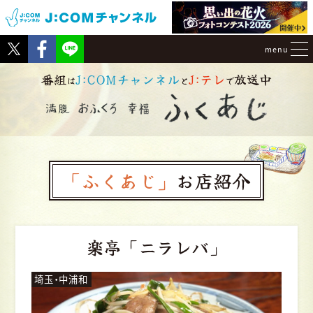
Tweet
Facebook
menu
番組
J:COMチャンネル
J:テレ
放送中
は
と
で
「ふくあじ」
お店紹介
楽亭
「ニラレバ」
埼玉・中浦和