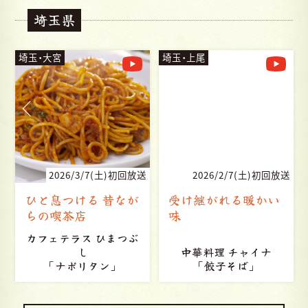
埼玉県
埼玉・大宮
埼玉・上尾
送
2026/3/7(土)初回放送
2026/2/7(土)初回放送
ひと息つける 昔なが
受け継がれる暖かい
らの喫茶店
味
カフェテラス ひまつぶ
し
中華料理 チャイナ
「ナポリタン」
「餃子そば」