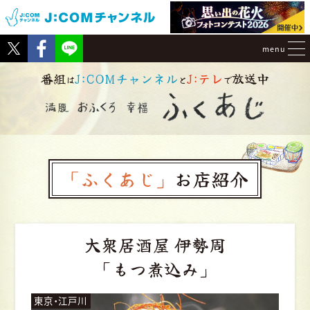
Tweet
Facebook
menu
番組
J:COMチャンネル
J:テレ
放送中
は
と
で
「ふくあじ」
お店紹介
大衆居酒屋 伊勢周
「もつ煮込み」
東京・江戸川