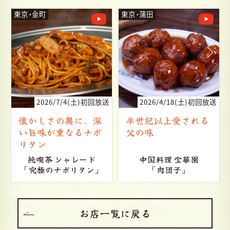
東京・蒲田
東京・経堂
送
2026/4/18(土)初回放送
2026/4/4(土)初回放送
半世紀以上愛される
世田谷から目指す 第
父の味
三のライス
中国料理 宝華園
洋風食堂 はしぐち亭
「肉団子」
「ちとかライス」
お店一覧に戻る