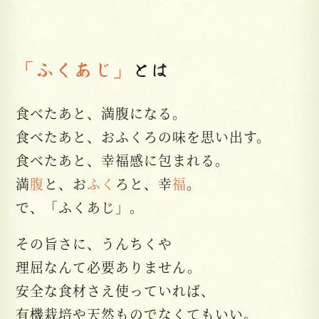
「ふくあじ」
とは
食べたあと、満腹になる。
食べたあと、おふくろの味を思い出す。
食べたあと、幸福感に包まれる。
満
腹
と、お
ふく
ろと、幸
福
。
で、「ふくあじ」。
その旨さに、うんちくや
理屈なんて必要ありません。
安全な食材さえ使っていれば、
有機栽培や天然ものでなくてもいい。