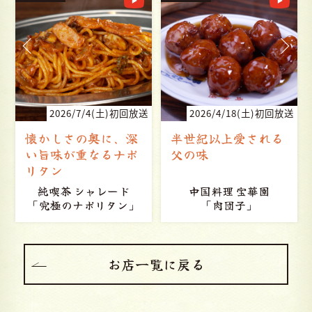
送
2026/4/18(土)初回放送
2026/4/4(土)初回放送
半世紀以上愛される
世田谷から目指す 第
父の味
三のライス
中国料理 宝華園
洋風食堂 はしぐち亭
「肉団子」
「ちとかライス」
お店一覧に戻る