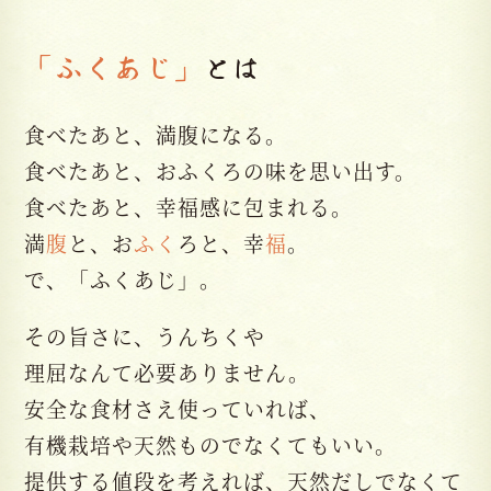
「ふくあじ」
とは
食べたあと、満腹になる。
食べたあと、おふくろの味を思い出す。
食べたあと、幸福感に包まれる。
満
腹
と、お
ふく
ろと、幸
福
。
で、「ふくあじ」。
その旨さに、うんちくや
理屈なんて必要ありません。
安全な食材さえ使っていれば、
有機栽培や天然ものでなくてもいい。
提供する値段を考えれば、天然だしでなくて