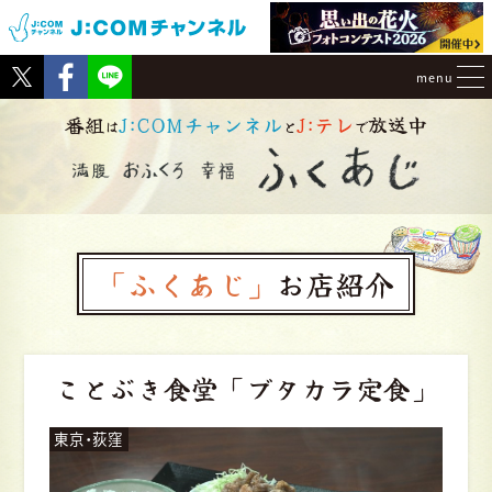
Tweet
Facebook
menu
番組
J:COMチャンネル
J:テレ
放送中
は
と
で
「ふくあじ」
お店紹介
ことぶき食堂
「ブタカラ定食」
東京・荻窪