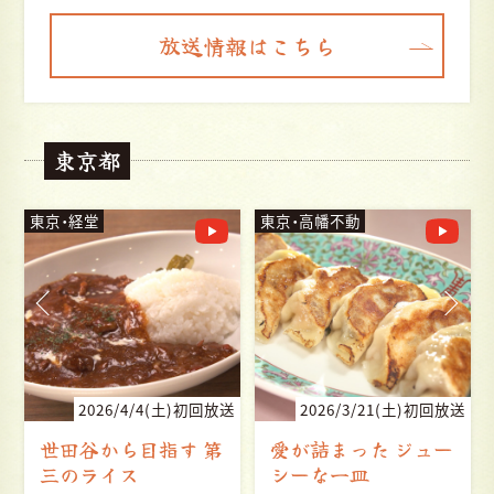
放送情報はこちら
東京都
東京・経堂
東京・高幡不動
送
2026/4/4(土)初回放送
2026/3/21(土)初回放送
世田谷から目指す 第
愛が詰まった ジュー
三のライス
シーな一皿