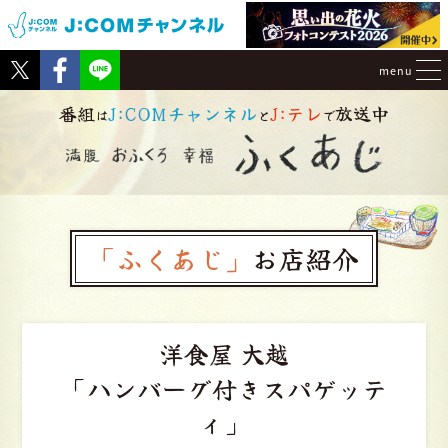
Tweet
Facebook
menu
番組
J:COMチャンネル
J:テレ
放送中
は
と
で
「ふくあじ」
お店紹介
洋食屋 大越
「ハンバーグ付きスパゲッテ
ィ」