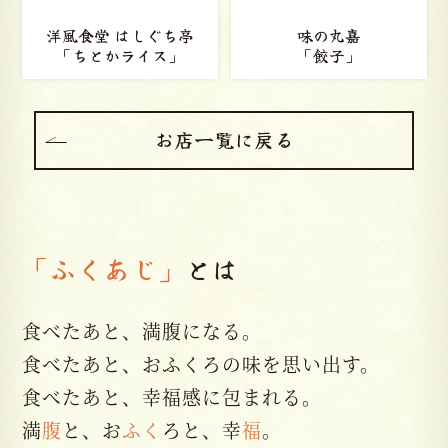
洋風食堂 はしぐち亭
味の丸嘉
「ちとかライス」
「餃子」
お店一覧に戻る
「ふくあじ」
とは
食べたあと、満腹になる。
食べたあと、おふくろの味を思い出す。
食べたあと、幸福感に包まれる。
満
腹
と、お
ふく
ろと、幸
福
。