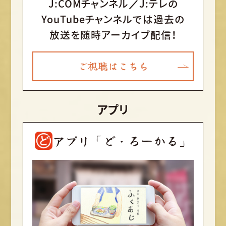
J:COMチャンネル／J:テレの
YouTubeチャンネルでは
過去の
放送を随時アーカイブ配信！
ご視聴はこちら
アプリ
アプリ「ど・ろーかる」