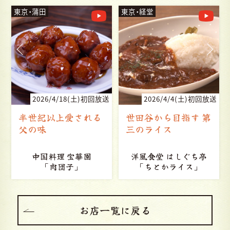
東京・蒲田
東京・経堂
送
2026/4/18(土)初回放送
2026/4/4(土)初回放送
半世紀以上愛される
世田谷から目指す 第
父の味
三のライス
中国料理 宝華園
洋風食堂 はしぐち亭
「肉団子」
「ちとかライス」
お店一覧に戻る