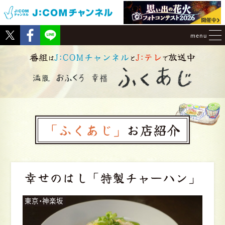
Tweet
Facebook
menu
番組
J:COMチャンネル
J:テレ
放送中
は
と
で
「ふくあじ」
お店紹介
幸せのはし
「特製チャーハン」
東京・神楽坂