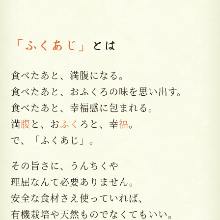
「ふくあじ」
とは
食べたあと、満腹になる。
食べたあと、おふくろの味を思い出す。
食べたあと、幸福感に包まれる。
満
腹
と、お
ふく
ろと、幸
福
。
で、「ふくあじ」。
その旨さに、うんちくや
理屈なんて必要ありません。
安全な食材さえ使っていれば、
有機栽培や天然ものでなくてもいい。