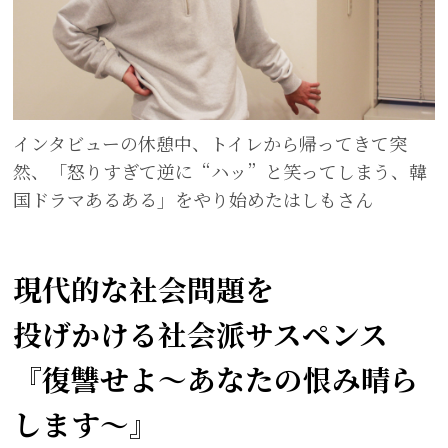
インタビューの休憩中、トイレから帰ってきて突
然、
「怒りすぎて逆に“ハッ”と笑ってしまう、韓
国ドラマあるある」をやり始めたはしもさん
現代的な社会問題を
投げかける社会派サスペンス
『復讐せよ～あなたの恨み晴ら
します～』