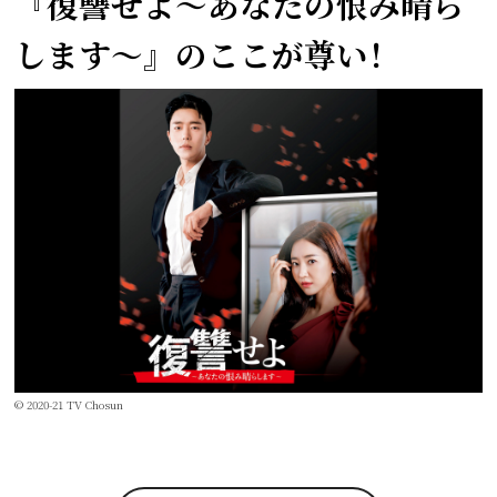
『復讐せよ～あなたの恨み晴ら
します～』
のここが尊い！
© 2020-21 TV Chosun