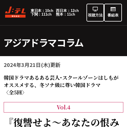
東日本：10ch
西日本：12ch
下関：111ch
熊本：11ch
視聴方法
番組表
アジアドラマコラム
2024年3月21日(木)更新
韓国ドラマあるある芸人･スクールゾーンはしもが
オススメする、冬ソナ級に尊い韓国ドラマ
〈全5回〉
Vol.4
『復讐せよ～あなたの恨み