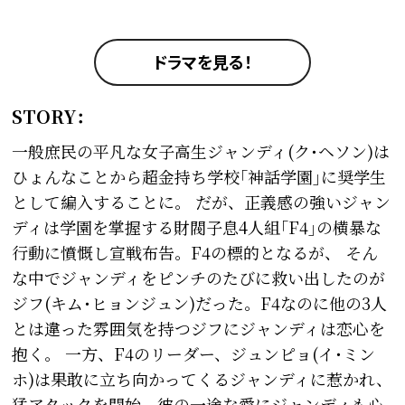
ドラマを見る！
STORY：
一般庶民の平凡な女子高生ジャンディ(ク･ヘソン)は
ひょんなことから超金持ち学校｢神話学園｣に奨学生
として編入することに。 だが、正義感の強いジャン
ディは学園を掌握する財閥子息4人組｢F4｣の横暴な
行動に憤慨し宣戦布告。F4の標的となるが、 そん
な中でジャンディをピンチのたびに救い出したのが
ジフ(キム･ヒョンジュン)だった。F4なのに他の3人
とは違った雰囲気を持つジフにジャンディは恋心を
抱く。 一方、F4のリーダー、ジュンピョ(イ･ミン
ホ)は果敢に立ち向かってくるジャンディに惹かれ、
猛アタックを開始。彼の一途な愛にジャンディも心