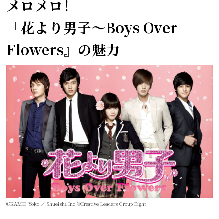
メロメロ！
『花より男子～Boys Over
Flowers』の魅力
©KAMIO Yoko ／ Shueisha Inc.©Creative Leaders Group Eight