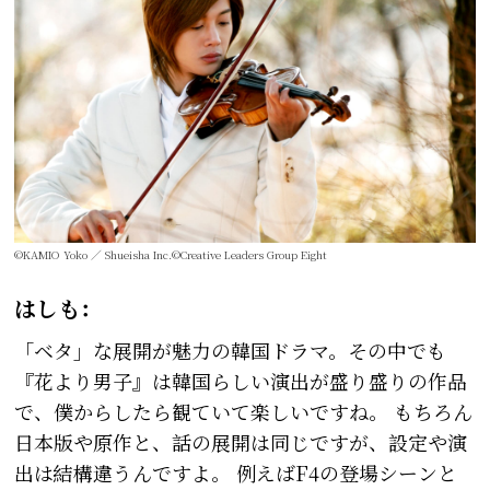
©KAMIO Yoko ／ Shueisha Inc.©Creative Leaders Group Eight
はしも：
「ベタ」な展開が魅力の韓国ドラマ。その中でも
『花より男子』は韓国らしい演出が盛り盛りの作品
で、僕からしたら観ていて楽しいですね。 もちろん
日本版や原作と、話の展開は同じですが、設定や演
出は結構違うんですよ。 例えばF4の登場シーンと