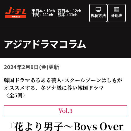
東日本：10ch
西日本：12ch
下関：111ch
熊本：11ch
視聴方法
番組表
アジアドラマコラム
2024年2月9日(金)更新
韓国ドラマあるある芸人･スクールゾーンはしもが
オススメする、冬ソナ級に尊い韓国ドラマ
〈全5回〉
Vol.3
『花より男子～Boys Over