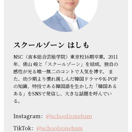
スクールゾーン
はしも
NSC（吉本総合芸能学院）東京校16期卒業。2011
年、俵山 峻と「スクールゾーン」を結成。独自の
感性が光る唯一無二のコントで人気を博す。 ま
た、幼少期より慣れ親しんだ韓国ドラマやK-POP
の知識、特技である韓国語を生かした「韓国ある
ある」をSNSで発信し、大きな話題を呼んでい
る。
Instagram：
@schoolzonehsm
TikTok：
@schoolzonehsm