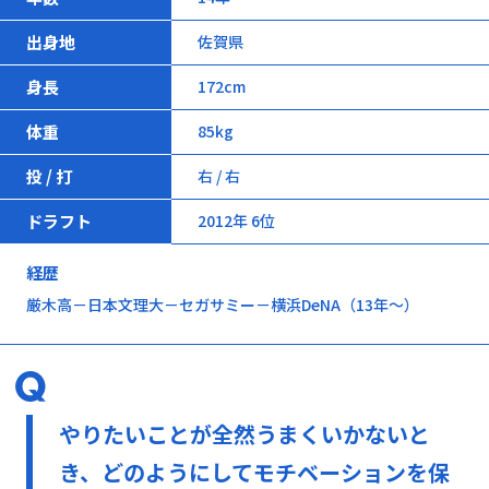
出身地
佐賀県
身長
172cm
体重
85kg
投 / 打
右 / 右
ドラフト
2012年 6位
経歴
厳木高－日本文理大－セガサミー－横浜DeNA（13年～）
やりたいことが全然うまくいかないと
き、どのようにしてモチベーションを保