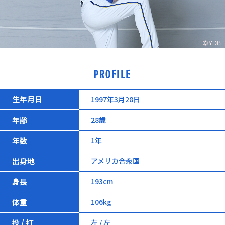
PROFILE
生年月日
1997年3月28日
年齢
28歳
年数
1年
出身地
アメリカ合衆国
身長
193cm
体重
106kg
投 / 打
左 / 左