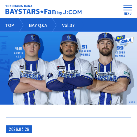
TOP
BAY Q&A
Vol.37
2026.03.26