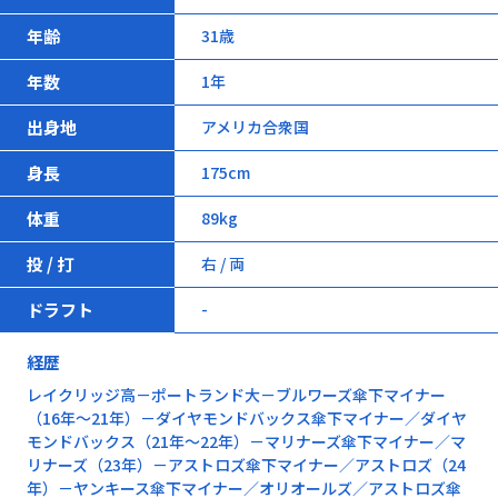
年齢
31歳
年数
1年
出身地
アメリカ合衆国
身長
175cm
体重
89kg
投 / 打
右 / 両
ドラフト
-
経歴
レイクリッジ高－ポートランド大－ブルワーズ傘下マイナー
（16年～21年）－ダイヤモンドバックス傘下マイナー／ダイヤ
モンドバックス（21年～22年）－マリナーズ傘下マイナー／マ
リナーズ（23年）－アストロズ傘下マイナー／アストロズ（24
年）－ヤンキース傘下マイナー／オリオールズ／アストロズ傘