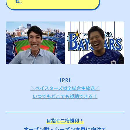
ね。
【PR】
＼ベイスターズ戦全試合生放送／
いつでもどこでも視聴できる！
目指せ二桁勝利！
オープン戦・シーズン本番に向けて