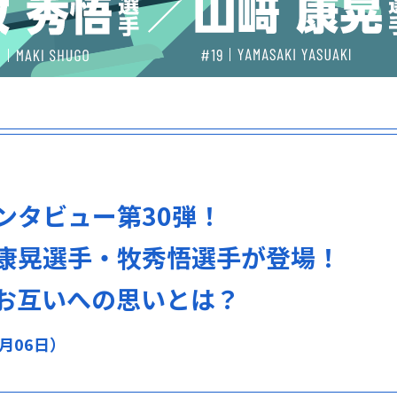
ンタビュー第30弾！
康晃選手・牧秀悟選手が登場！
お互いへの思いとは？
0月06日）