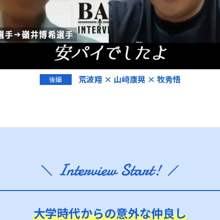
荒波翔 × 山﨑康晃 × 牧秀悟
後編
大学時代からの意外な仲良し