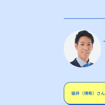
嶺井（博希）さん