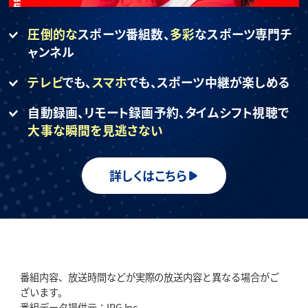
圧倒的な
スポーツ番組数、
多彩
なスポーツ専門チ
ャンネル
テレビ
でも、
スマホ
でも、
スポーツ中継が楽しめる
自動録画、リモート録画予約、
タイムシフト視聴で
大事な瞬間を見逃さない
詳しくはこちら
番組内容、放送時間などが実際の放送内容と異なる場合がご
ざいます。
番組データ提供元：IPG Inc.