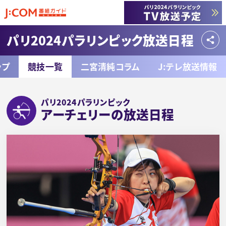
パリ2024パラリンピック放送日程
ップ
競技一覧
二宮清純コラム
J:テレ放送情報
パリ2024パラリンピック
アーチェリーの放送日程