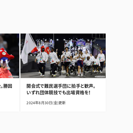
。勝因
開会式で難民選手団に拍手と歓声。
いずれ団体競技でも出場資格を！
2024年8月30日(金)更新