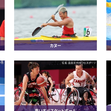
カヌー
アフロ
写真：長田洋平/アフロスポーツ
車いすバスケットボール