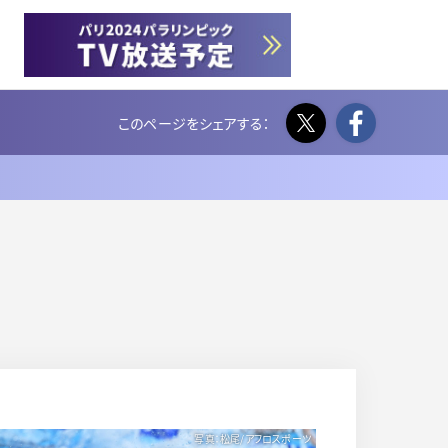
Twitter
Face
写真：松尾/アフロスポーツ