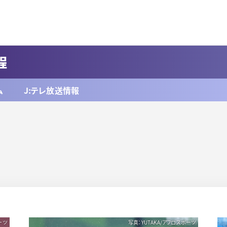
程
ム
J:テレ放送情報
ーツ
写真：YUTAKA/アフロスポーツ