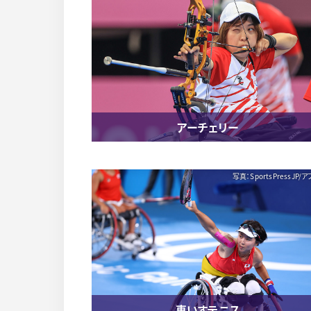
アーチェリー
写真：SportsPressJP/
車いすテニス