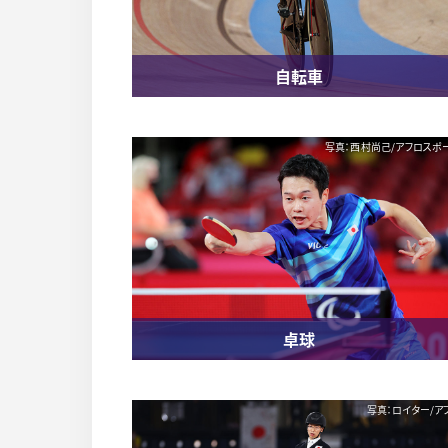
自転車
写真：西村尚己/アフロスポ
卓球
写真：ロイター/ア