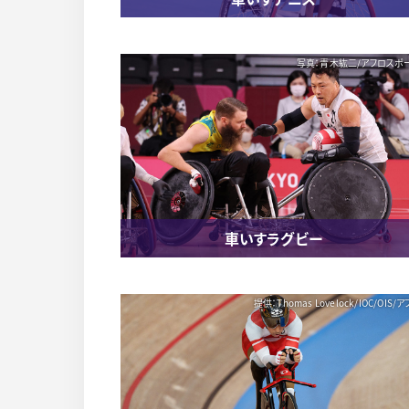
写真：青木紘二/アフロスポ
車いすラグビー
提供：Thomas Lovelock/IOC/OIS/