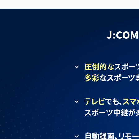
J:C
圧倒的な
スポー
多彩
なスポーツ
テレビ
でも、
スマ
スポーツ中継が
自動録画、リモー