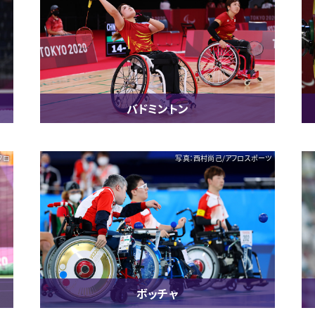
バドミントン
アフロ
写真：西村尚己/アフロスポーツ
ボッチャ