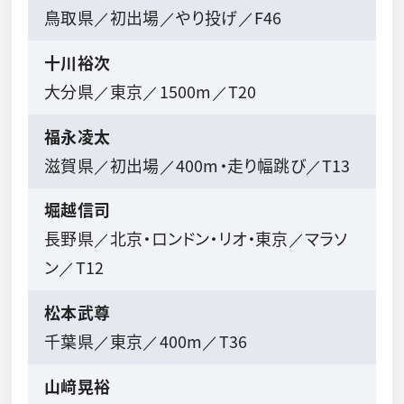
鳥取県／初出場／やり投げ／F46
十川裕次
大分県／東京／1500m／T20
福永凌太
滋賀県／初出場／400m・走り幅跳び／T13
堀越信司
長野県／北京・ロンドン・リオ・東京／マラソ
ン／T12
松本武尊
千葉県／東京／400m／T36
山﨑晃裕