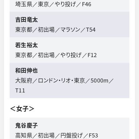
埼玉県／東京／やり投げ／F46
吉田竜太
東京都／初出場／マラソン／T54
若生裕太
東京都／初出場／やり投げ／F12
和田伸也
大阪府／ロンドン・リオ・東京／5000m／
T11
＜女子＞
鬼谷慶子
高知県／初出場／円盤投げ／F53