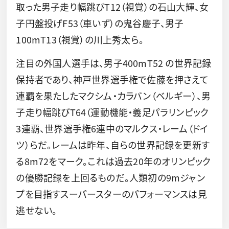
取った男子走り幅跳びT12（視覚）の石山大輝、女
子円盤投げF53（車いず）の鬼谷慶子、男子
100mT13（視覚）の川上秀太ら。
注目の外国人選手は、男子400mT52 の世界記録
保持者であり、神戸世界選手権で佐藤を押さえて
連覇を果たしたマクシム・カラバン（ベルギー）、男
子走り幅跳びT64（運動機能・義足パラリンピック
3連覇、世界選手権6連中のマルクス・レーム（ドイ
ツ）らだ。レームは昨年、自らの世界記録を更新す
る8m72をマーク。これは過去20年のオリンピック
の優勝記録を上回るものだ。人類初の9mジャン
プを目指すスーパースターのパフォーマンスは見
逃せない。