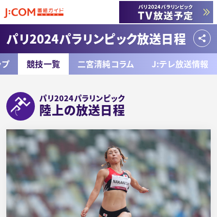
パリ2024パラリンピック放送日程
ップ
競技一覧
二宮清純コラム
J:テレ放送情報
パリ2024パラリンピック
陸上の放送日程