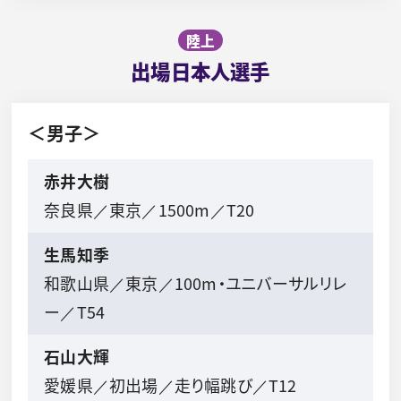
陸上
出場日本人選手
＜男子＞
赤井大樹
奈良県／東京／1500m／T20
生馬知季
和歌山県／東京／100m・ユニバーサルリレ
ー／T54
石山大輝
愛媛県／初出場／走り幅跳び／T12