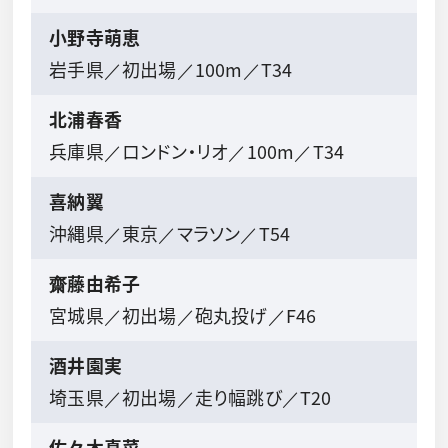
小野寺萌恵
岩手県／初出場／100m／T34
北浦春香
兵庫県／ロンドン・リオ／100m／T34
喜納翼
沖縄県／東京／マラソン／T54
齋藤由希子
宮城県／初出場／砲丸投げ／F46
酒井園実
埼玉県／初出場／走り幅跳び／T20
佐々木真菜