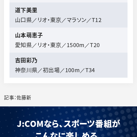
道下美里
山口県／リオ・東京／マラソン／T12
山本萌恵子
愛知県／リオ・東京／1500m／T20
吉田彩乃
神奈川県／初出場／100m／T34
記事：佐藤新
J:COMなら、スポーツ番組が
こんなに楽しめる。