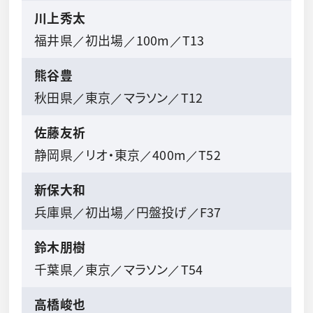
川上秀太
福井県／初出場／100m／T13
熊谷豊
秋田県／東京／マラソン／T12
佐藤友祈
静岡県／リオ・東京／400m／T52
新保大和
兵庫県／初出場／円盤投げ／F37
鈴木朋樹
千葉県／東京／マラソン／T54
高橋峻也