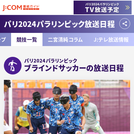
パリ2024パラリンピック放送日程
ップ
競技一覧
二宮清純コラム
J:テレ放送情報
パリ2024パラリンピック
ブラインドサッカーの放送日程