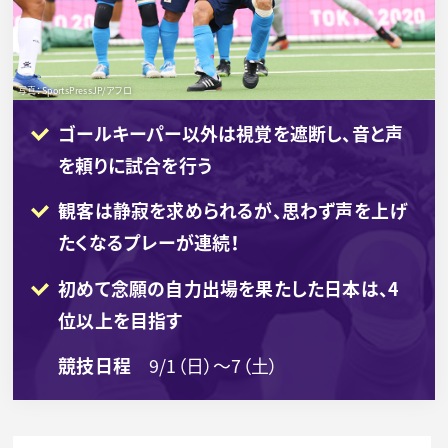
写真：SportsPressJP/アフロ
ゴールキーパー以外は視覚を遮断し、音と声
を頼りに試合を行う
観客は静寂を求められるが、思わず声を上げ
たくなるプレーが連続！
初めて念願の自力出場を果たした日本は、4
位以上を目指す
競技日程
9/1（日）～7（土）