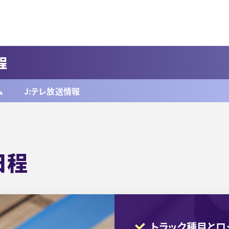
程
ム
J:テレ放送情報
日程
トラック種目とロ