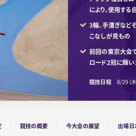
により、使用する
3輪、手漕ぎなど
こなしが見もの
前回の東京大会
ロード2冠に輝
競技日程
8/29（
定
競技の概要
今大会の展望
出場日