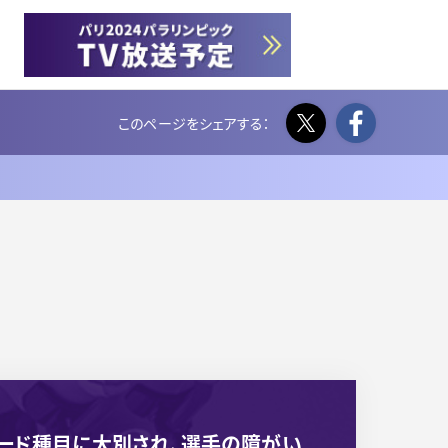
Twitter
Face
ード種目に大別され、選手の障がい