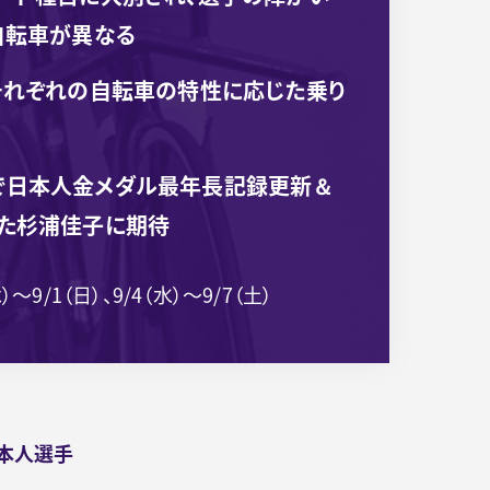
自転車が異なる
それぞれの自転車の特性に応じた乗り
で日本人金メダル最年長記録更新＆
いた杉浦佳子に期待
木）～9/1（日）、9/4（水）～9/7（土）
本人選手