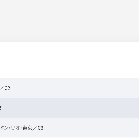
／C2
B
ドン・リオ・東京／C3