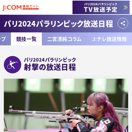
パリ2024パラリンピック放送日程
ップ
競技一覧
二宮清純コラム
J:テレ放送情報
パリ2024パラリンピック
射撃の放送日程