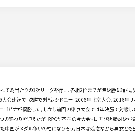
かれて総当たりの1次リーグを行い、各組2位までが準決勝に進む。
5大会連続で、決勝で対戦。シドニー、2008年北京大会、2016年
ツェゴビナが優勝した。しかし前回の東京大会では準決勝で対戦して
とつの終わりを迎えたが、RPCが不在の今大会は、再び決勝対決
いた中国がメダル争いの軸になりそう。日本は残念ながら男女とも