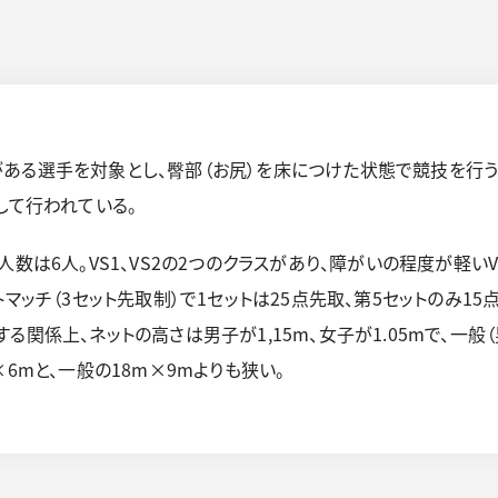
ある選手を対象とし、臀部（お尻）を床につけた状態で競技を行う
して行われている。
数は6人。VS1、VS2の2つのクラスがあり、障がいの程度が軽い
トマッチ（3セット先取制）で1セットは25点先取、第5セットのみ1
係上、ネットの高さは男子が1,15m、女子が1.05mで、一般（男子
6mと、一般の18m×9mよりも狭い。