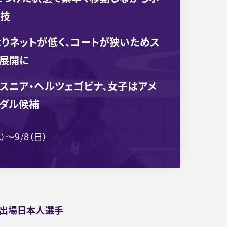
競技
りネットが低く、コートが狭いためス
展開に
スニア・ヘルツェゴビナ、女子はアメ
メダル候補
木）～9/8（日）
出場日本人選手