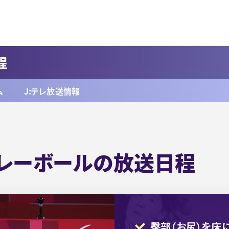
程
ム
J:テレ放送情報
バレーボールの放送日程
臀部（お尻）を床