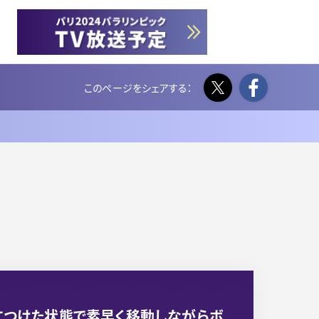
Twitter
Face
につけた状態で素早く移動しながらボ