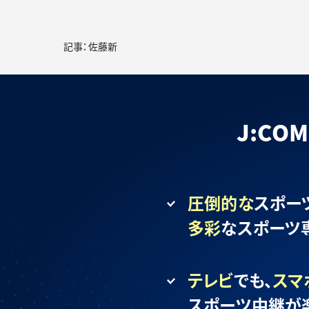
記事：佐藤新
J:C
圧倒的な
スポー
多彩
なスポーツ
テレビ
でも、
スマ
スポーツ中継が