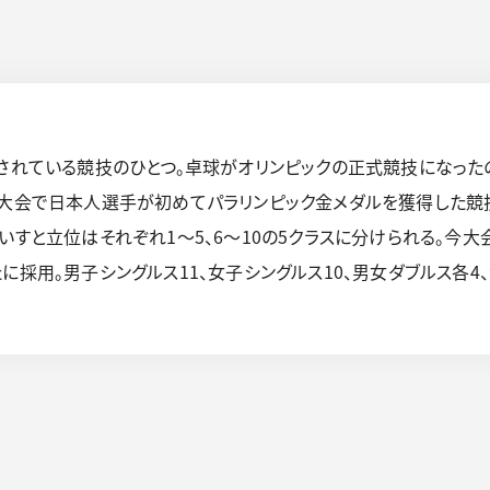
されている競技のひとつ。卓球がオリンピックの正式競技になったの
京大会で日本人選手が初めてパラリンピック金メダルを獲得した競
車いすと立位はそれぞれ1～5、6～10の5クラスに分けられる。
に採用。男子シングルス11、女子シングルス10、男女ダブルス各4