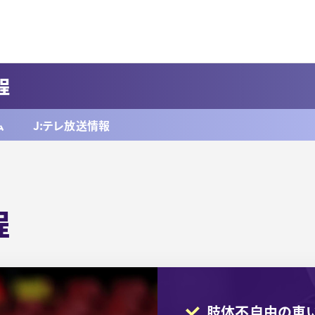
程
ム
J:テレ放送情報
程
肢体不自由の車い