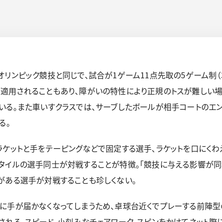
オリンピック競技と同じで、試合が1ゲーム11点先取の5ゲーム制
適用されることもあり、障がいの特性により正規のトスが難しい場
いる。また車いすクラスでは、サーブしたボールが相手コートのエ
る。
ラケットと手をテーピングなどで固定する選手、ラケットを口にく
タイルの選手同士が対戦することが特徴。「競技に与える影響が同
がある選手が対戦することも珍しくない。
球に手が届かなくなってしまうため、卓球台近くでプレーする前陣
される。スピード、小刻みなチェアワーク、スピンをかけてネット際