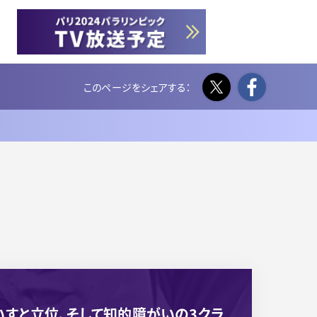
Twitter
Face
すと立位、そして知的障がいの3クラ