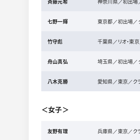
斉藤元希
神奈川県／初出場
七野一輝
東京都／初出場／
竹守彪
千葉県／リオ・東京
舟山真弘
埼玉県／初出場／ク
八木克勝
愛知県／東京／クラ
＜女子＞
友野有理
兵庫県／東京／クラ