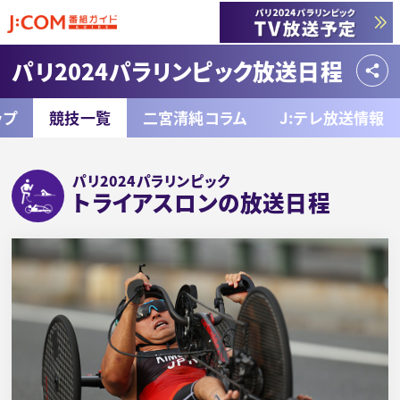
パリ2024パラリンピック放送日程
ップ
競技一覧
二宮清純コラム
J:テレ放送情報
パリ2024パラリンピック
トライアスロンの放送日程