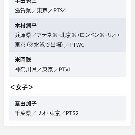
宇田秀生
滋賀県／東京／PTS4
木村潤平
兵庫県／アテネ※・北京※・ロンドン※・リオ・
東京（※水泳で出場）／PTWC
米岡聡
神奈川県／東京／PTVI
＜女子＞
秦由加子
千葉県／リオ・東京／PTS2