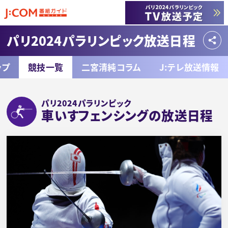
パリ2024パラリンピック放送日程
ップ
競技一覧
二宮清純コラム
J:テレ放送情報
パリ2024パラリンピック
車いすフェンシングの放送日程