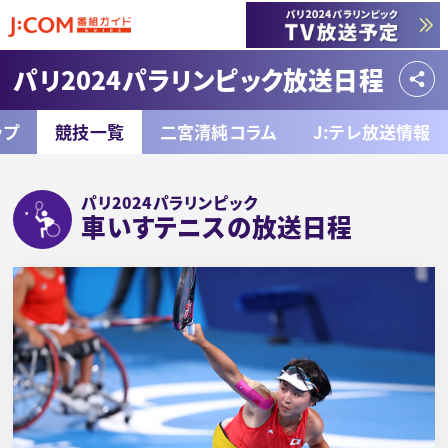
パリ2024パラリンピック放送日程
ップ
競技一覧
二宮清純コラム
J:テレ放送情報
パリ2024パラリンピック
車いすテニスの放送日程