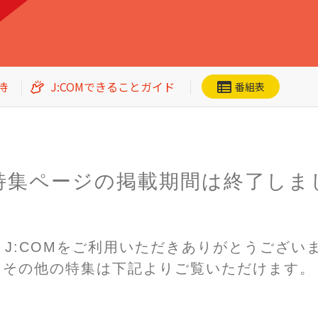
待
J:COMできることガイド
番組表
特集ページの掲載期間は
終了しま
ネット動画
CS番組一覧
加入者優待
n! J:COMをご利用いただき
ありがとうござい
その他の特集は下記よりご覧いただけます。