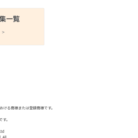
 >
スポーツ
ドラマ
ンタリー
・ホビー
アダルト
国内における商標または登録商標です。
です。
Ltd
 All