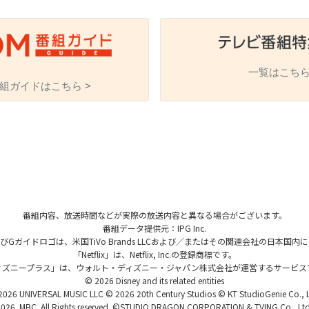
一覧はこちら
組ガイドはこちら >
海外ドラマ
国内ドラマ
アジア
楽
エンタメ・
バラエティ
ドキュメ
番組内容、放送時間などが実際の放送内容と異なる場合がございます。
番組データ提供元：IPG Inc.
、およびGガイドロゴは、米国TiVo Brands LLCおよび／またはその関連会社の日本
「Netflix」は、Netflix, Inc.の登録商標です。
ィズニープラス」は、ウォルト・ディズニー・ジャパン株式会社が運営するサービス
© 2026 Disney and its related entities
J:COMチャンネル
026 UNIVERSAL MUSIC LLC © 2026 20th Century Studios © KT StudioGenie Co., 
026. MBC. All Rights reserved. ©STUDIO DRAGON CORPORATION & TVING Co., Ltd.