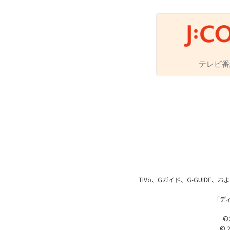
番組ジャンル
テレビ番
洋画
邦画
音
アニメ・キッズ
地域メディア
TiVo、Gガイド、G-GUIDE
「デ
Jテレ
©2
© 2