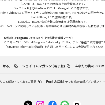
「DAZN」は、DAZN Ltd.の商標または登録商標です。
YouTube およびYouTube ロゴは、Google LLC の商標です。
、Prime Videoおよび関連する全ての商標はAmazon.com, Inc.またはその関連会
HuluはHulu,LLCの登録商標です。
TELASAは、TELASA株式会社の商標または登録商標です。
のホームページに掲載している記事・写真等あらゆる素材の無断複写・転載を禁じま
Official Program Data Mark（公式番組情報マーク）
このマークは「Official Program Data Mark」といい、テレビ番組の公式情報
「SI(Service Information)情報」を利用したサービスにのみ表記が許されて
ーかる」
ジェイコムマガジン (電子版)
あなたの街のJ:COM
Fun! J:COM
りごと解決・よくあるご質問
テレビ番組情報／プレゼント・