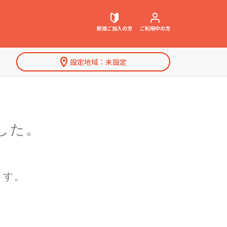
新規ご加入
の方
ご利用中
の方
設定地域：
未設定
契約内容確認・変更
お困りごと解決・よくあるご質問
した。
特集一覧
ウェブメール
マガジン
ます。