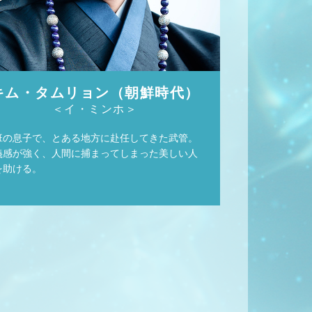
キム・タムリョン（朝鮮時代）
＜イ・ミンホ＞
班の息子で、とある地方に赴任してきた武管。
義感が強く、人間に捕まってしまった美しい人
を助ける。