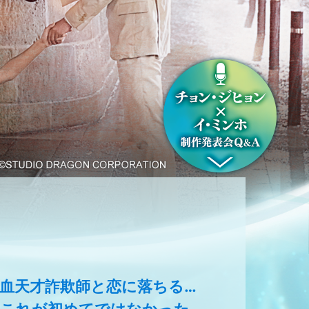
血天才詐欺師と恋に落ちる…