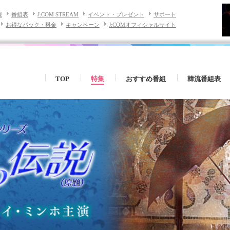
報
番組表
J:COM STREAM
イベント・プレゼント
サポート
お得なパック・料金
キャンペーン
J:COMオフィシャルサイト
TOP
特集
おすすめ番組
韓流番組表