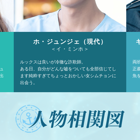
ホ・ジュンジェ（現代）
＜イ・ミンホ＞
ルックスは良いが冷徹な詐欺師。
両
ュ
ある日、自分がどんな嘘をついても全部信じてし
正
出
ます純粋すぎてちょっとおかしい女シムチョンに
魚
出会う。