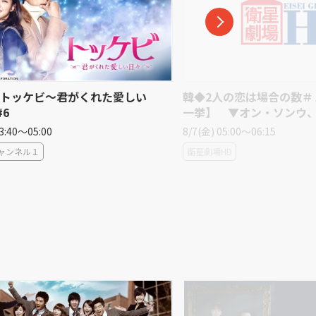
韓]トッケビ〜君がくれた愛しい
韓◆2人の恋は場合の数＃
#6
一挙】 ▼オン・ソンウ
ン
03:40〜05:00
8/7(金) 05:00〜06:15
ャンネル１
衛星劇場HD