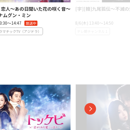
18 恋人〜あの日聞いた花の咲く音〜
[字][韓]九尾狐伝〜不滅の
◆ナムグン・ミン
13:30〜14:47
8/6(木) 13:40〜14:50
ラマチックTV（アジドラ）
テレ朝チャンネル１