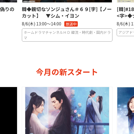
〜偽りの
韓◆親切なソンジュさん＃６９[字]【ノー
[韓]#
カット】 ▼シム・イヨン
<字>
8/6(木) 13:00〜14:00
8/6(木) 
ホームドラマチャンネルＨＤ 韓流・時代劇・国内ドラ
アジアド
マ
今月の新スタート