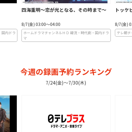
四海重明〜恋が光となる、その時まで〜
トッケ
8/7(金) 03:00〜04:00
8/7(金) 
・国内ドラ
ホームドラマチャンネルＨＤ 韓流・時代劇・国内ドラ
テレ朝チ
マ
今週の録画予約ランキング
7/24(金)〜7/30(木)