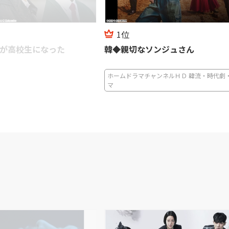
2位
ジュさん
韓国ドラマ「清潭洞＜チョンダム
アリス」
ネルＨＤ 韓流・時代劇・国内ドラ