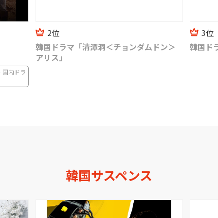
3位
4位
ドン＞
韓国ドラマ「ゴー・バック夫婦」
韓◆美
LaLa TV
韓国サスペンス