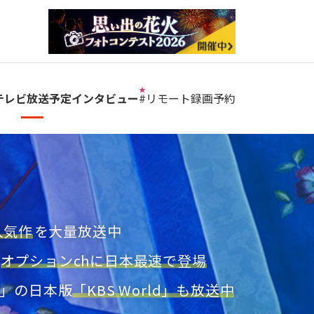
テレビ放送予定
インタビュー
#リモート
録画予約
⼈気作
を⼤量放送中
、
オプションchに日本最速で登場
S」の日本版
「KBS World」も放送中