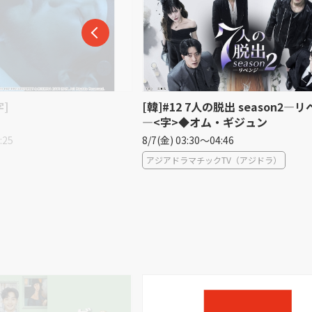
の脱出 season2―リベンジ
韓◆復讐代行人２〜模範タクシー
・ギジュン
＜ノーカット版＞［字］
:46
8/7(金) 15:30〜16:45
TV（アジドラ）
LaLa TV