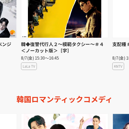
〜＃４
支配種 #1
[韓]#
主演の
8/7(金) 18:45〜20:00
8/7(金) 
KNTV
アジアド
韓国ロマンティックコメディ