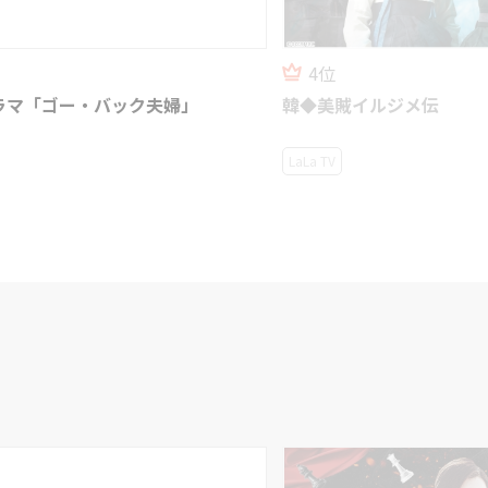
5位
賊イルジメ伝
韓◆あやしい彼女
ホームドラマチャンネルＨＤ 韓
マ