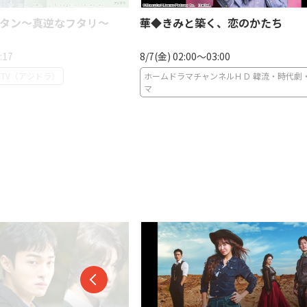
タン〜真逆なフタリ〜
華◆きみと築く、恋のかたち
:17
8/7(金) 02:00〜03:00
TV（アジドラ）
ホームドラマチャンネルＨＤ 韓流・時代劇
マ