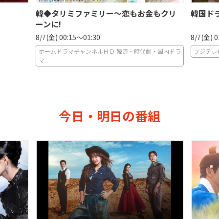
韓◆タリミファミリー〜恋もお金もクリ
韓国ド
ーンに!
8/7(金) 00:15〜01:30
8/7(金) 
ホームドラマチャンネルＨＤ 韓流・時代劇・国内ドラ
フジテレ
マ
今日・明日の番組