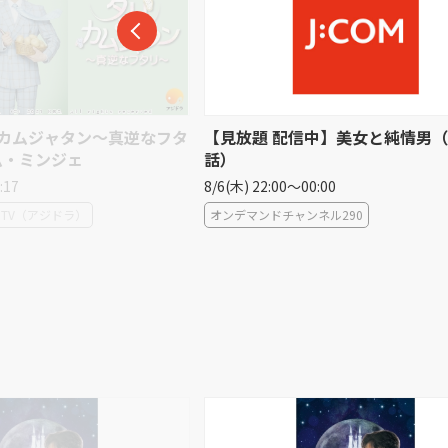
リとカムジャタン〜真逆なフタ
【見放題 配信中】美女と純情男（
ム・ミンジェ
話）
:17
8/6(木) 22:00〜00:00
TV（アジドラ）
オンデマンドチャンネル290