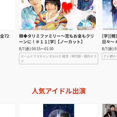
全72
韓◆タリミファミリー〜恋もお金もクリ
[字][
ーンに！＃１１[字]【ノーカット】
日々〜 
8/7(金) 00:15〜01:30
8/7(金) 
ホームドラマチャンネルＨＤ 韓流・時代劇・国内ドラ
テレ朝チ
マ
人気アイドル出演