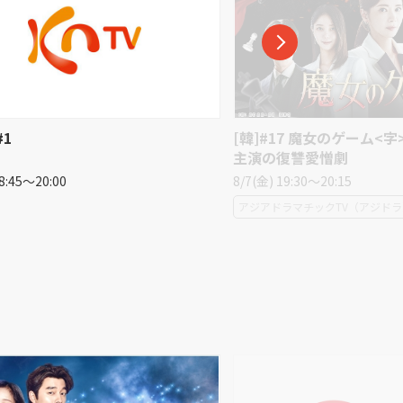
17 魔女のゲーム<字>チャン・ソヒ
[韓]#18 魔女のゲーム<
復讐愛憎劇
主演の復讐愛憎劇
19:30〜20:15
8/7(金) 20:45〜21:30
ラマチックTV（アジドラ）
アジアドラマチックTV（アジドラ