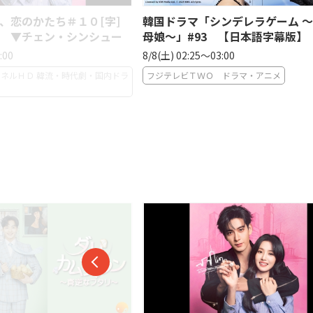
、恋のかたち＃１０[字]
韓国ドラマ「シンデレラゲーム 
 ▼チェン・シンシュー
母娘〜」#93 【日本語字幕版】
:00
8/8(土) 02:25〜03:00
ネルＨＤ 韓流・時代劇・国内ドラ
フジテレビＴＷＯ ドラマ・アニメ