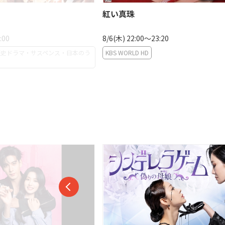
紅い真珠
:00
8/6(木) 22:00〜23:20
歴史ドラマ・サスペンス・日本のう
KBS WORLD HD