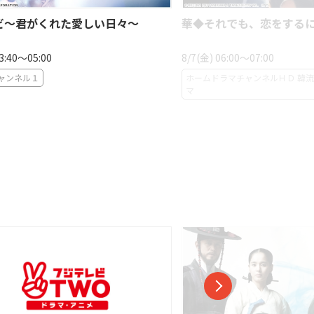
ビ〜君がくれた愛しい日々〜
華◆それでも、恋をする
03:40〜05:00
8/7(金) 06:00〜07:00
ャンネル１
ホームドラマチャンネルＨＤ 韓
マ