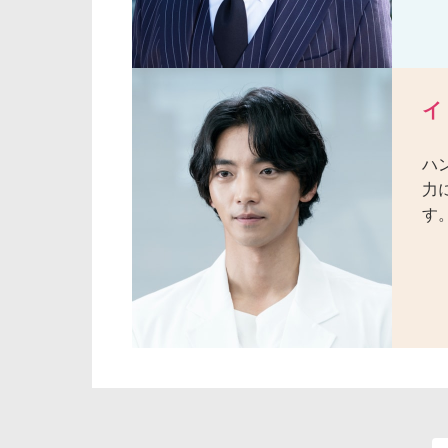
イ
ハ
力
す