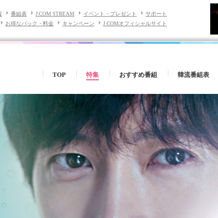
報
番組表
J:COM STREAM
イベント・プレゼント
サポート
お得なパック・料金
キャンペーン
J:COMオフィシャルサイト
TOP
特集
おすすめ番組
韓流番組表