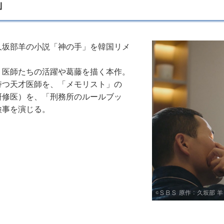
」
久坂部羊の小説「神の手」を韓国リメ
く医師たちの活躍や葛藤を描く本作。
持つ天才医師を、「メモリスト」の
研修医）を、「刑務所のルールブッ
検事を演じる。