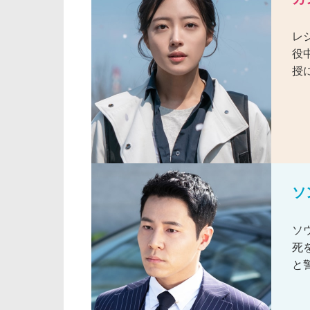
レ
役
授
ソ
ソ
死
と