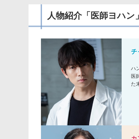
人物紹介「医師ヨハン
チ
ハ
医
た
カ