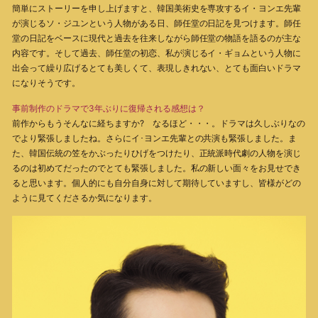
簡単にストーリーを申し上げますと、韓国美術史を専攻するイ・ヨンエ先輩
が演じるソ・ジユンという人物がある日、師任堂の日記を見つけます。師任
堂の日記をベースに現代と過去を往来しながら師任堂の物語を語るのが主な
内容です。そして過去、師任堂の初恋、私が演じるイ・ギョムという人物に
出会って繰り広げるとても美しくて、表現しきれない、とても面白いドラマ
になりそうです。
事前制作のドラマで3年ぶりに復帰される感想は？
前作からもうそんなに経ちますか? なるほど・・・。ドラマは久しぶりなの
でより緊張しましたね。さらにイ･ヨンエ先輩との共演も緊張しました。ま
た、韓国伝統の笠をかぶったりひげをつけたり、正統派時代劇の人物を演じ
るのは初めてだったのでとても緊張しました。私の新しい面々をお見せでき
ると思います。個人的にも自分自身に対して期待していますし、皆様がどの
ように見てくださるか気になります。