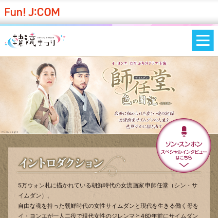
5万ウォン札に描かれている朝鮮時代の女流画家 申師任堂（シン・サ
イムダン）。
自由な魂を持った朝鮮時代の女性サイムダンと現代を生きる働く母を
イ・ヨンエが一人二役で現代女性のジレンマと460年前にサイムダン