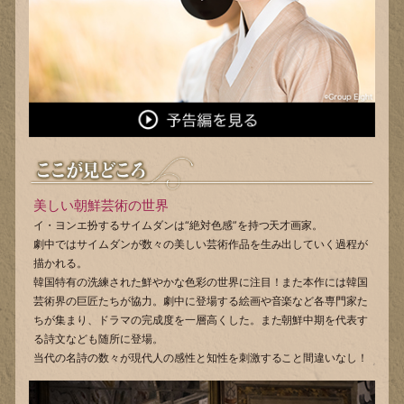
美しい朝鮮芸術の世界
イ・ヨンエ扮するサイムダンは“絶対色感”を持つ天才画家。
劇中ではサイムダンが数々の美しい芸術作品を生み出していく過程が
描かれる。
韓国特有の洗練された鮮やかな色彩の世界に注目！また本作には韓国
芸術界の巨匠たちが協力。劇中に登場する絵画や音楽など各専門家た
ちが集まり、ドラマの完成度を一層高くした。また朝鮮中期を代表す
る詩文なども随所に登場。
当代の名詩の数々が現代人の感性と知性を刺激すること間違いなし！