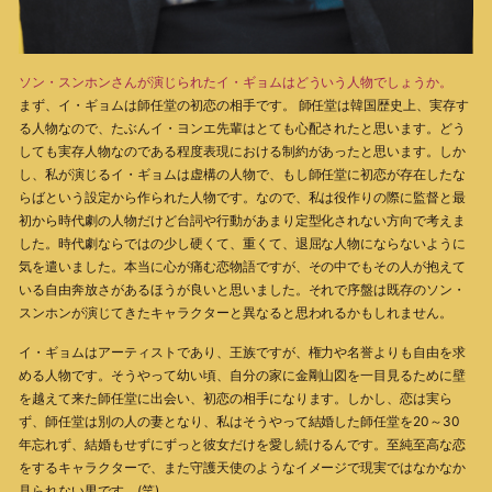
ソン・スンホンさんが演じられたイ・ギョムはどういう人物でしょうか。
まず、イ・ギョムは師任堂の初恋の相手です。 師任堂は韓国歴史上、実存す
る人物なので、たぶんイ・ヨンエ先輩はとても心配されたと思います。どう
しても実存人物なのである程度表現における制約があったと思います。しか
し、私が演じるイ・ギョムは虚構の人物で、もし師任堂に初恋が存在したな
らばという設定から作られた人物です。なので、私は役作りの際に監督と最
初から時代劇の人物だけど台詞や行動があまり定型化されない方向で考えま
した。時代劇ならではの少し硬くて、重くて、退屈な人物にならないように
気を遣いました。本当に心が痛む恋物語ですが、その中でもその人が抱えて
いる自由奔放さがあるほうが良いと思いました。それで序盤は既存のソン・
スンホンが演じてきたキャラクターと異なると思われるかもしれません。
イ・ギョムはアーティストであり、王族ですが、権力や名誉よりも自由を求
める人物です。そうやって幼い頃、自分の家に金剛山図を一目見るために壁
を越えて来た師任堂に出会い、初恋の相手になります。しかし、恋は実ら
ず、師任堂は別の人の妻となり、私はそうやって結婚した師任堂を20～30
年忘れず、結婚もせずにずっと彼女だけを愛し続けるんです。至純至高な恋
をするキャラクターで、また守護天使のようなイメージで現実ではなかなか
見られない男です。(笑)