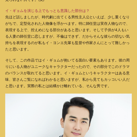
イ・ギョムを演じる上でもっとも意識した部分は？
先ほど話しましたが、時代劇に出てくる男性主人公といえば、少し重くなり
がちで、定型化された人物像を浮かべます。特に師任堂は実存人物なので、
表現する上で、控えめになる部分があると思います。そして子供が4人もい
る人妻の師任堂に恋しますが、不倫はできず、だからそんな彼らの切ない気
持ちを表現するのが私もイ・ヨンエ先輩も監督や作家さんにとって難しかっ
たと思います。
そして、この作品ではイ・ギョムが抱いてる面白い要素もあります。彼の周
りにいる人物がユニークなキャラクターだったので、その部分でこのドラマ
のバランスが取れてると思います。イ・ギョムというキャラクターはある意
味、皆さんご覧になればわかると思いますが、私から見てもカッコいい人だ
と思います。実際の私とは結構かけ離れている、そんな男です。