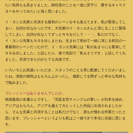
たい気持ちも高まりました。師任堂のことを一途に見守り、愛するキャラク
ターをやってみたいと強く思いました。
イ・ヨンエ先輩と共演する最初のシーンを今も覚えてます。私が緊張してし
まい、台詞が出なかったです。大先輩のイ・ヨンエさんと演じることに緊張
してしまい、台詞が出なくてずっとＮＧをだして・・・。私だけでなく、
イ・ヨンエ先輩もＮＧを出しまたね。生まれて初めて一緒に演じる初日の一
番最初のシーンだったので、イ・ヨンエ先輩には「私があまりにも緊張して
ＮＧを出しました」と話したら、後で笑顔で「私もそうです」と話してくれ
ました。共演できたのがとても光栄です。
いろいろとお気遣いいただき、スタッフのことも常に配慮してくださいまし
たね。演技の相性はもちろんよかったし、撮影してる間ずっと幸せな気持ち
で臨みました。
プレッシャーはありませんでしたか。
韓国最高の女優さんですし、『宮廷女官チャングムの誓い』が日本を始め、
アジアはもちろん、アジアを越えて大ヒットした作品に出演されましたか
ら、そんな先輩と共演することは私だけでなく、誰もが憧れる作業だったと
思います。プレッシャーというよりも私はご一緒できて本当に光栄に思いま
す。