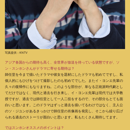
写真提供：KNTV
アジア各国からの期待も高く、全世界が放送を待っている状態ですが、ソ
ン・スンホンさんがドラマに寄せる期待は？
師任堂を今まで描いたドラマや彼女を題材にしたドラマも初めてですし、私
個人的にもひげをつけて撮影したのも初めてでした。またイ・ヨンエ先輩の
久々の復帰作にもなりますね。このような部分が、単なる正統派時代劇とし
てだけではなく、現代と過去を行き来し、イ・ヨンエ先輩は現代では大学教
授ですが、過去では師任堂として一人二役をするので、その部分もとても面
白いと思います。このドラマはずっと過去を描いてるわけではなく、主人公
のソ・ジユンがあるきっかけで師任堂の肖像画を発見し、そこから繰り広げ
られる過去のストーリが面白いと思います。私もたくさん期待してます。
ではスンホンオススメのポイントは？