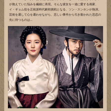
が抱えていた悩みを繊細に表現。そんな彼女を一途に愛する画家、
イ・ギョム役を正統派時代劇初挑戦となる、ソン・スンホンが熱演。
芸術を通して心を通わせながら、悲しい事件から引き裂かれた悲恋の
先に待つものは…