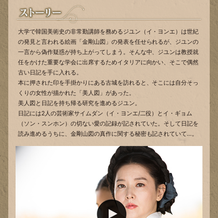
大学で韓国美術史の非常勤講師を務めるジユン（イ・ヨンエ）は世紀
の発見と言われる絵画「金剛山図」の発表を任せられるが、ジユンの
一言から偽作疑惑が持ち上がってしまう。そんな中、ジユンは教授就
任をかけた重要な学会に出席するためイタリアに向かい、そこで偶然
古い日記を手に入れる。
本に押された印を手掛かりにある古城を訪れると、そこには自分そっ
くりの女性が描かれた「美人図」があった。
美人図と日記を持ち帰る研究を進めるジユン。
日記には2人の芸術家サイムダン（イ・ヨンエ/二役）とイ・ギョム
（ソン・スンホン）の切ない愛の記録が記されていた。そして日記を
読み進めるうちに、金剛山図の真作に関する秘密も記されていて…。