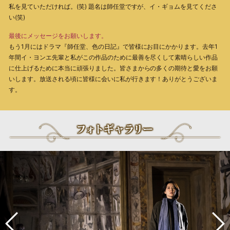
私を見ていただければ。(笑) 題名は師任堂ですが、イ・ギョムを見てくださ
い(笑)
最後にメッセージをお願いします。
もう1月にはドラマ『師任堂、色の日記』で皆様にお目にかかります。去年1
年間イ・ヨンエ先輩と私がこの作品のために最善を尽くして素晴らしい作品
に仕上げるために本当に頑張りました。皆さまからの多くの期待と愛をお願
いします。放送される頃に皆様に会いに私が行きます！ありがとうございま
す。