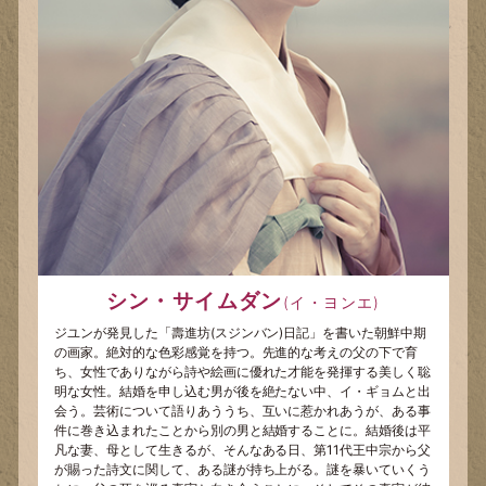
シン・サイムダン
(イ・ヨンエ)
ジユンが発見した「壽進坊(スジンバン)日記」を書いた朝鮮中期
の画家。絶対的な色彩感覚を持つ。先進的な考えの父の下で育
ち、女性でありながら詩や絵画に優れた才能を発揮する美しく聡
明な女性。結婚を申し込む男が後を絶たない中、イ・ギョムと出
会う。芸術について語りあううち、互いに惹かれあうが、ある事
件に巻き込まれたことから別の男と結婚することに。結婚後は平
凡な妻、母として生きるが、そんなある日、第11代王中宗から父
が賜った詩文に関して、ある謎が持ち上がる。謎を暴いていくう