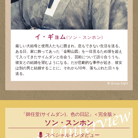
イ・ギョム
(ソン・スンホン)
厳しい大姑母と使用人たちに囲まれ、息もできない生活を送る。
ある日、家に飾ってあった「金剛山図」を一目見るため塀を超え
て入ってきたサイムダンと出会う。芸術について語り合ううち、
彼女との結婚を望むようになる。だが悲劇的な事件が起き、彼女
は別の男と結婚することに。それから10年、落ちぶれた日々を
送る。
© Group Eight
「師任堂(サイムダン)、色の日記」＜完全版＞
ソン・スンホン
スペシャルインタビュー