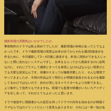
撮影現場の雰囲気はいかがでしたか。
事前制作のドラマは私も初めてでしたが、撮影現場が余裕があってとてもよ
かったです。ドラマ撮影現場の現実は台本が出てからそれを週2回放送分を
作るために、今日撮影して3～4日後に放送する、本当に演技ができる人じゃ
ないと間に合わないシステムですし、台本をもらってから熟知するのに必死
なのに、それにプラスして感情とすべてを表現しなければならない現実がと
ても大変な状況なんです。俳優やスタッフが徹夜作業したり、そんな環境で
やってきましたが、今回の作品はすぐ明日とか明後日放送されるものを撮影
してるわけではないので、自分が演じるキャラクターをより分析できるし、
より集中して役作りもできますね。現場でも監督や俳優がいろいろアイディ
アを出し合って。それがとてもよかったと思います。
ドラマ放送中に視聴者からの反応を伺ってドラマの方向を決めるのが韓国ド
ラマならではのメリットだという意見もありますが、それには一長一短があ