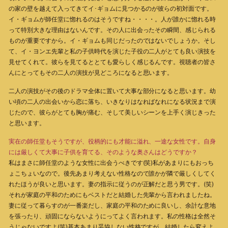
の家の壁を越えて入ってきてイ･ギョムに見つかるのが彼らの初対面です。
イ・ギョムが師任堂に惚れるのはそうですね・・・・。人が誰かに惚れる時
って特別大きな理由はないんです。その人に出会ったその瞬間、感じられる
ものが重要ですから。イ・ギョムも同じだったのではないでしょうか。そし
て、イ・ヨンエ先輩と私の子供時代を演じた子役の二人がとても良い演技を
見せてくれて。彼らを見てるととても愛らしく感じるんです。視聴者の皆さ
んにとってもその二人の演技が見どころになると思います。
二人の演技がその後のドラマ全体に置いて大事な部分になると思います。幼
い頃の二人の出会いから恋に落ち、いきなりはなればなれになる状況まで演
じたので、彼らがとても胸が痛む、そして美しいシーンを上手く演じきった
と思います。
実在の師任堂もそうですが、役柄的にも才能に溢れ、一途な女性です。自身
には厳しくて大事に子供を育てる、そのような奥さんはどうですか？
私はまさに師任堂のような女性に出会うべきです(笑)私があまりにもおっち
ょこちょいなので。後先あまり考えない性格なので誰かが隣で厳しくしてく
れたほうが良いと思います。妻の指示に従うのが正解だと思う男です。(笑)
それが家庭の平和のためにもベストだと結婚した先輩から言われましたね。
妻に従って暮らすのが一番楽だし、家庭の平和のために良いし、余計な意地
を張ったり、頑固にならないようにってよく言われます。私の性格は全然そ
うじゃないですよ(笑)基本あまり妥協しない性格ですが、結婚したら変えよ