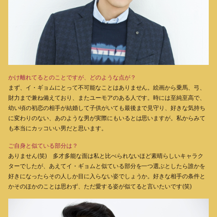
かけ離れてるとのことですが、どのような点が？
まず、イ・ギョムにとって不可能なことはありません。絵画から乗馬、弓、
財力まで兼ね備えており、またユーモアのある人です。時には至純至高で、
幼い頃の初恋の相手が結婚して子供がいても最後まで見守り、好きな気持ち
に変わりのない、あのような男が実際にもいるとは思いますが。私からみて
も本当にカッコいい男だと思います。
ご自身と似ている部分は？
ありません(笑) 多才多能な面は私と比べられないほど素晴らしいキャラク
ターでしたが、あえてイ・ギョムと似ている部分を一つ選ぶとしたら誰かを
好きになったらその人しか目に入らない姿でしょうか。好きな相手の条件と
かそのほかのことは思わず、ただ愛する姿が似てると言いたいです(笑)