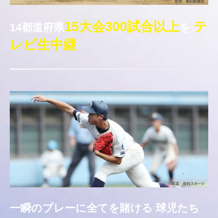
15大会300試合以上
テ
14都道府県
を
レビ生中継
一瞬のプレーに全てを賭ける
球児たち