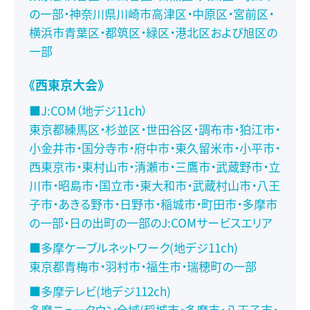
の一部・神奈川県川崎市高津区・中原区・宮前区・
横浜市青葉区・都筑区・緑区・港北区および旭区の
一部
《西東京大会》
■J:COM（地デジ11ch）
東京都練馬区・杉並区・世田谷区・調布市・狛江市・
小金井市・国分寺市・府中市・東久留米市・小平市・
西東京市・東村山市・清瀬市・三鷹市・武蔵野市・立
川市・昭島市・国立市・東大和市・武蔵村山市・八王
子市・あきる野市・日野市・稲城市・町田市・多摩市
の一部・日の出町の一部のJ:COMサービスエリア
■多摩ケーブルネットワーク(地デジ11ch)
東京都青梅市・羽村市・福生市・瑞穂町の一部
■多摩テレビ(地デジ112ch)
多摩ニュータウン全域(稲城市・多摩市・八王子市・