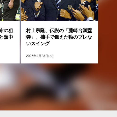
布の狙
村上宗隆、伝説の「藤崎台満塁
と熱中
弾」。捕手で鍛えた軸のブレな
いスイング
2026年4月23日(木)