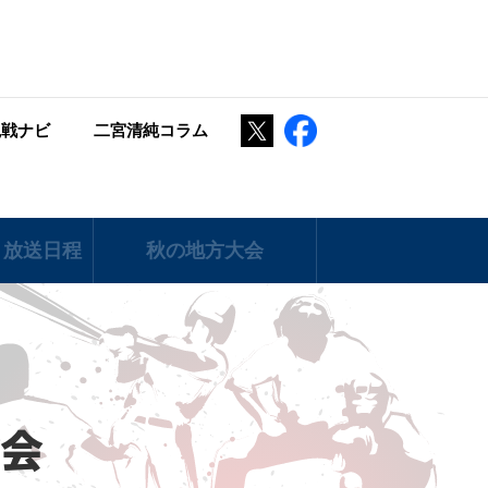
Twitter
Facebook
観戦ナビ
二宮清純コラム
 放送日程
秋の地方大会
大会