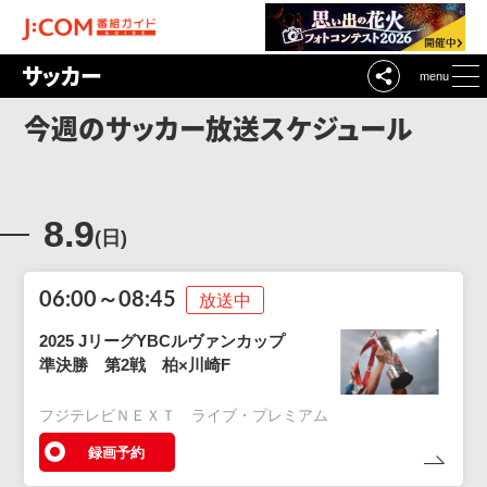
サッカー
menu
今週のサッカー放送スケジュール
8.9
(日)
06:00～08:45
放送中
2025 JリーグYBCルヴァンカップ
準決勝 第2戦 柏×川崎F
フジテレビＮＥＸＴ ライブ・プレミアム
録画予約