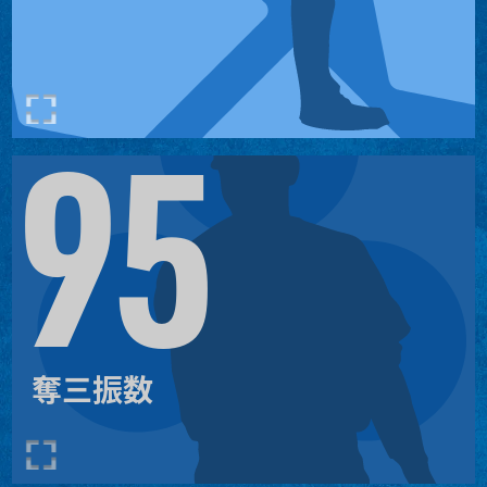
2.613
3
チェース・バーンズ
95
204
ジェーコブ・ミジオロウスキ
1
ー
176
2
ヘスス・ルサルド
174
3
奪三振数
クリストフェル・サンチェス