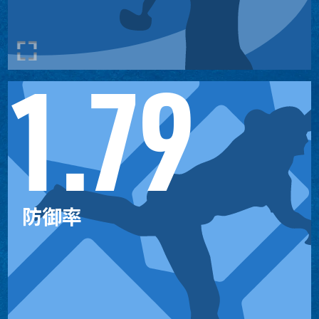
13
2
サンディ・アルカンタラ
1.79
防御率
1.759
ジェーコブ・ミジオロウスキ
1
ー
2.195
2
クリス・セール