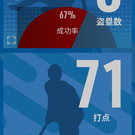
30
ピート・クローアームストロン
2
グ
67%
27
3
盗塁数
エステリー・ルイーズ
成功率
71
89
1
ＣＪ・エイブラムズ
87
打点
2
サル・スチュワート
83
3
ジョーダン・ウォーカー