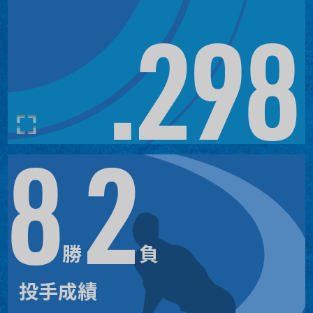
.298
8
2
8
2
0
15
1
クリストフェル・サンチェス
勝
負
勝
負
S
13
2
チェース・バーンズ
投手成績